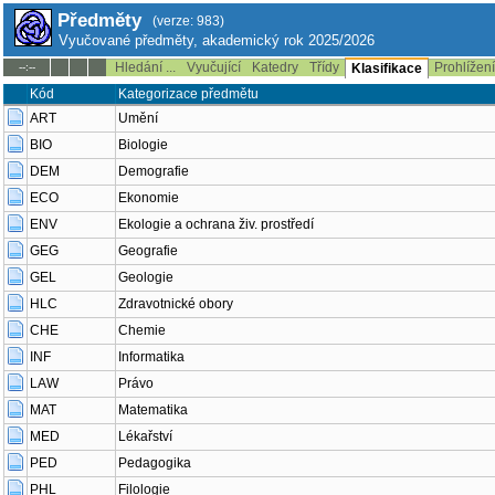
Předměty
(verze: 983)
Vyučované předměty, akademický rok 2025/2026
Hledání ...
Vyučující
Katedry
Třídy
Prohlížen
--:--
Klasifikace
Kód
Kategorizace předmětu
ART
Umění
BIO
Biologie
DEM
Demografie
ECO
Ekonomie
ENV
Ekologie a ochrana živ. prostředí
GEG
Geografie
GEL
Geologie
HLC
Zdravotnické obory
CHE
Chemie
INF
Informatika
LAW
Právo
MAT
Matematika
MED
Lékařství
PED
Pedagogika
PHL
Filologie