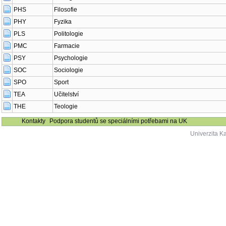
PHS
Filosofie
PHY
Fyzika
PLS
Politologie
PMC
Farmacie
PSY
Psychologie
SOC
Sociologie
SPO
Sport
TEA
Učitelství
THE
Teologie
Kontakty
Podpora studentů se speciálními potřebami na UK
Univerzita K