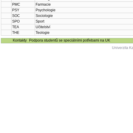
PMC
Farmacie
PSY
Psychologie
SOC
Sociologie
SPO
Sport
TEA
Učitelství
THE
Teologie
Kontakty
Podpora studentů se speciálními potřebami na UK
Univerzita K