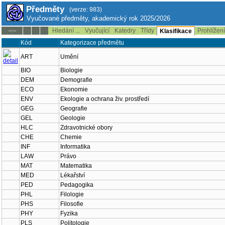
Předměty
(verze: 983)
Vyučované předměty, akademický rok 2025/2026
Hledání ...
Vyučující
Katedry
Třídy
Prohlížen
--:--
Klasifikace
Kód
Kategorizace předmětu
ART
Umění
BIO
Biologie
DEM
Demografie
ECO
Ekonomie
ENV
Ekologie a ochrana živ. prostředí
GEG
Geografie
GEL
Geologie
HLC
Zdravotnické obory
CHE
Chemie
INF
Informatika
LAW
Právo
MAT
Matematika
MED
Lékařství
PED
Pedagogika
PHL
Filologie
PHS
Filosofie
PHY
Fyzika
PLS
Politologie