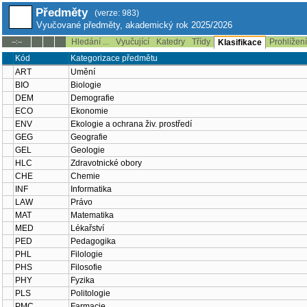
Předměty
(verze: 983)
Vyučované předměty, akademický rok 2025/2026
Hledání ...
Vyučující
Katedry
Třídy
Prohlížen
--:--
Klasifikace
Kód
Kategorizace předmětu
ART
Umění
BIO
Biologie
DEM
Demografie
ECO
Ekonomie
ENV
Ekologie a ochrana živ. prostředí
GEG
Geografie
GEL
Geologie
HLC
Zdravotnické obory
CHE
Chemie
INF
Informatika
LAW
Právo
MAT
Matematika
MED
Lékařství
PED
Pedagogika
PHL
Filologie
PHS
Filosofie
PHY
Fyzika
PLS
Politologie
PMC
Farmacie