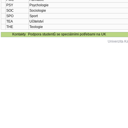
PSY
Psychologie
SOC
Sociologie
SPO
Sport
TEA
Učitelství
THE
Teologie
Kontakty
Podpora studentů se speciálními potřebami na UK
Univerzita K