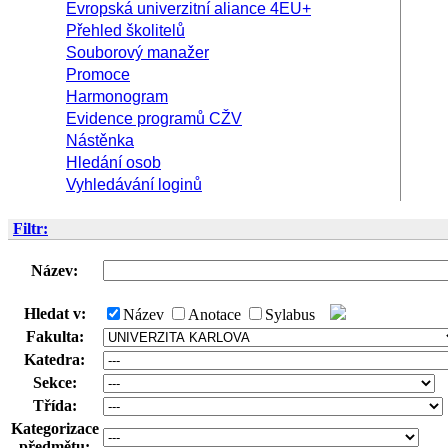
Evropská univerzitní aliance 4EU+
Přehled školitelů
Souborový manažer
Promoce
Harmonogram
Evidence programů CŽV
Nástěnka
Hledání osob
Vyhledávání loginů
Filtr:
Název:
Hledat v:
Název
Anotace
Sylabus
Fakulta:
Katedra:
Sekce:
Třída:
Kategorizace
předmětu: