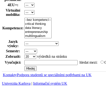
4EU+:
Virtuální
mobilita:
Kompetence:
Jazyk
výuky:
Semestr:
Zobrazit:
výsledků na stránku
Vyučující:
hledat mezi:
Kontakty
Podpora studentů se speciálními potřebami na UK
Univerzita Karlova
|
Informační systém UK