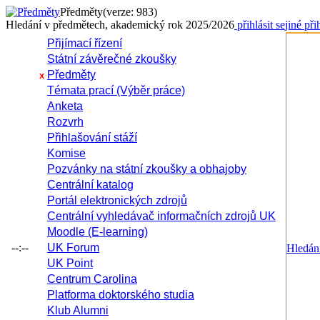
Předměty
(verze: 983)
Hledání v předmětech, akademický rok 2025/2026
přihlásit se
jiné při
Přijímací řízení
Státní závěrečné zkoušky
Předměty
x
Témata prací (Výběr práce)
Anketa
Rozvrh
Přihlašování stáží
Komise
Pozvánky na státní zkoušky a obhajoby
Centrální katalog
Portál elektronických zdrojů
Centrální vyhledávač informačních zdrojů UK
Moodle (E-learning)
--:--
UK Forum
Hledání
UK Point
Centrum Carolina
Platforma doktorského studia
Klub Alumni