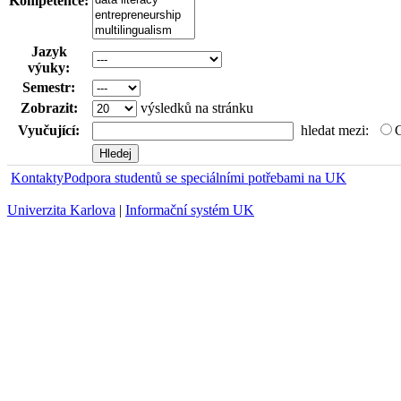
Kompetence:
Jazyk
výuky:
Semestr:
Zobrazit:
výsledků na stránku
Vyučující:
hledat mezi:
Kontakty
Podpora studentů se speciálními potřebami na UK
Univerzita Karlova
|
Informační systém UK