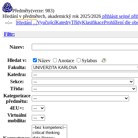
Předměty
(verze: 983)
Hledání v předmětech, akademický rok 2025/2026
přihlásit se
jiné při
--:--
Vyučující
Katedry
Třídy
Klasifikace
Prohlížení dle ob
Hledání ...
Filtr:
Název:
Hledat v:
Název
Anotace
Sylabus
Fakulta:
Katedra:
Sekce:
Třída:
Kategorizace
předmětu:
4EU+:
Virtuální
mobilita: