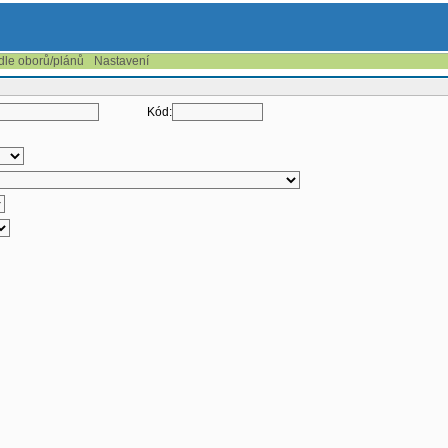
 dle oborů/plánů
Nastavení
Kód: