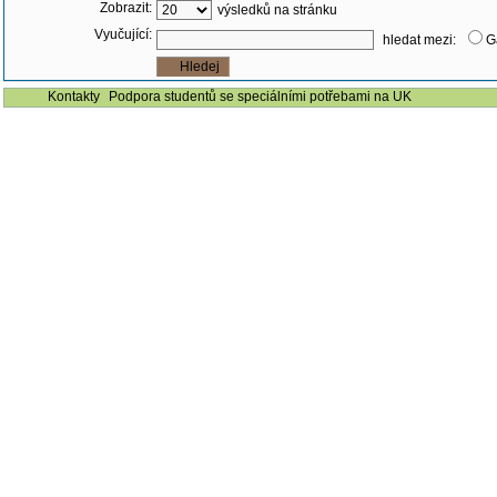
Zobrazit:
výsledků na stránku
Vyučující:
hledat mezi:
G
Kontakty
Podpora studentů se speciálními potřebami na UK