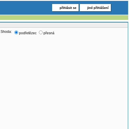
přihlásit se
jiné přihlášení
Shoda:
podřetězec
přesná