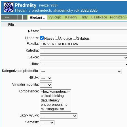
Předměty
(verze: 983)
Hledání v předmětech, akademický rok 2025/2026
Vyučující
Katedry
Třídy
Klasifikace
Prohlížení
--:--
Hledání ...
Filtr:
Název:
Hledat v:
Název
Anotace
Sylabus
Fakulta:
Katedra:
Sekce:
Třída:
Kategorizace předmětu:
4EU+:
Virtuální mobilita:
Kompetence:
Jazyk výuky:
Semestr: