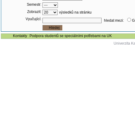
Semestr:
Zobrazit:
výsledků na stránku
Vyučující:
hledat mezi:
G
Kontakty
Podpora studentů se speciálními potřebami na UK
Univerzita K