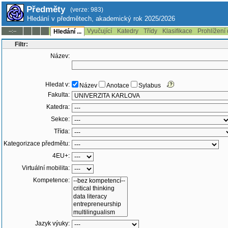
Předměty
(verze: 983)
Hledání v předmětech, akademický rok 2025/2026
Vyučující
Katedry
Třídy
Klasifikace
Prohlížení
--:--
Hledání ...
Filtr:
Název:
Hledat v:
Název
Anotace
Sylabus
Fakulta:
Katedra:
Sekce:
Třída:
Kategorizace předmětu:
4EU+:
Virtuální mobilita:
Kompetence:
Jazyk výuky: