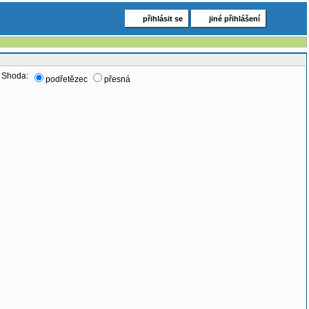
přihlásit se
jiné přihlášení
Shoda:
podřetězec
přesná