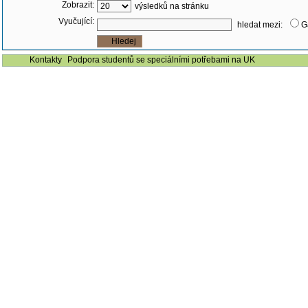
Zobrazit:
výsledků na stránku
Vyučující:
hledat mezi:
G
Kontakty
Podpora studentů se speciálními potřebami na UK