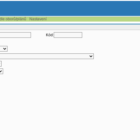
 dle oborů/plánů
Nastavení
Kód: