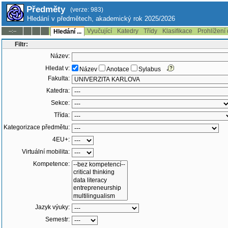
Předměty
(verze: 983)
Hledání v předmětech, akademický rok 2025/2026
Vyučující
Katedry
Třídy
Klasifikace
Prohlížení
--:--
Hledání ...
Filtr:
Název:
Hledat v:
Název
Anotace
Sylabus
Fakulta:
Katedra:
Sekce:
Třída:
Kategorizace předmětu:
4EU+:
Virtuální mobilita:
Kompetence:
Jazyk výuky:
Semestr: