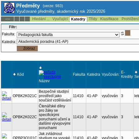
Předměty
(verze: 983)
Vyučované předměty, akademický rok 2025/2026
Hledání ...
Vyučující
Třídy
Klasifikace
Prohlížení
--:--
Katedry
Filtr:
Fakulta:
Katedra:
E-
Kód
Fakulta
Katedra
Vyučován:
Kredity
Se
Název
Bezpečné studijní
OPBK2K021C
prostředí jako
11410
41-AP
vyučován
3
let
součást vzdělávání
Čtenářské dílny
pro žáky se
specifickými
OPBK2K022C
11410
41-AP
vyučován
3
let
poruchami učení a
dalšími vývojovými
poruchami
Jak zvládnout
OPBP3Q101C
studium na vysoké
11410
41-AP
vyučován
3
ob