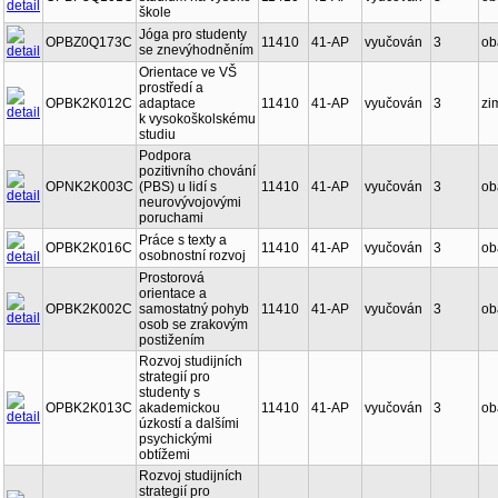
škole
Jóga pro studenty
OPBZ0Q173C
11410
41-AP
vyučován
3
ob
se znevýhodněním
Orientace ve VŠ
prostředí a
OPBK2K012C
adaptace
11410
41-AP
vyučován
3
zi
k vysokoškolskému
studiu
Podpora
pozitivního chování
OPNK2K003C
(PBS) u lidí s
11410
41-AP
vyučován
3
ob
neurovývojovými
poruchami
Práce s texty a
OPBK2K016C
11410
41-AP
vyučován
3
ob
osobnostní rozvoj
Prostorová
orientace a
OPBK2K002C
samostatný pohyb
11410
41-AP
vyučován
3
ob
osob se zrakovým
postižením
Rozvoj studijních
strategií pro
studenty s
OPBK2K013C
akademickou
11410
41-AP
vyučován
3
ob
úzkostí a dalšími
psychickými
obtížemi
Rozvoj studijních
strategií pro