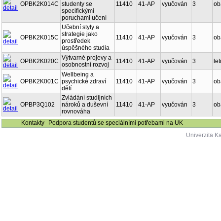
OPBK2K014C
studenty se
11410
41-AP
vyučován
3
ob
specifickými
poruchami učení
Učební styly a
strategie jako
OPBK2K015C
11410
41-AP
vyučován
3
ob
prostředek
úspěšného studia
Výtvarné projevy a
OPBK2K020C
11410
41-AP
vyučován
3
let
osobnostní rozvoj
Wellbeing a
OPBK2K001C
psychické zdraví
11410
41-AP
vyučován
3
ob
dětí
Zvládání studijních
OPBP3Q102
nároků a duševní
11410
41-AP
vyučován
3
ob
rovnováha
Kontakty
Podpora studentů se speciálními potřebami na UK
Univerzita K