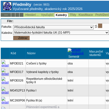
Předměty
(verze: 983)
Vyučované předměty, akademický rok 2025/2026
Hledání ...
Vyučující
Třídy
Klasifikace
Prohlížení
--:--
Katedry
Filtr:
Fakulta:
Katedra:
Max.počet
Kód
Název
Vy
studentů:
Semestr
MFOE021
Cvičení z fyziky
oba
vy
MFOE017
Vybrané kapitoly z fyziky
oba
vy
Repetitorium středoškolské
MFOE026
letní
vy
fyziky II
MG452P13
Fyzika I
letní
vy
MC260P06
Fyzika III (a)
letní
vy
Plánování experimentů a