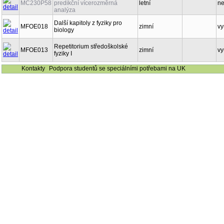
MC230P58
predikční vícerozměrná
letní
n
analýza
Další kapitoly z fyziky pro
MFOE018
zimní
vy
biology
Repetitorium středoškolské
MFOE013
zimní
vy
fyziky I
Kontakty
Podpora studentů se speciálními potřebami na UK