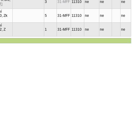
3
31-MFF
11310
ne
ne
ne
T]
ní
/0, Zk
5
31-MFF
11310
ne
ne
ne
ní
/2, Z
1
31-MFF
11310
ne
ne
ne