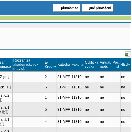
přihlásit se
jiné přihlášení
Rozsah za
sah,
E-
Cyklická
Virtuál.
Poč.
akademický rok
Katedra
Fakulta
4EU+
minace
Kredity
výuka
mob.
míst
(navíc):
 Z
2
31-MFF
11310
ne
ne
ne
[HT]
 Zk
5
31-MFF
11310
ne
ne
ne
[HT]
 s.:0/2,
1
31-MFF
11310
ne
ne
ne
T]
 s.:3/1,
5
31-MFF
11310
ne
ne
ne
k
[HT]
 s.:2/1,
4
31-MFF
11310
ne
ne
ne
HT]
 s.:0/3,