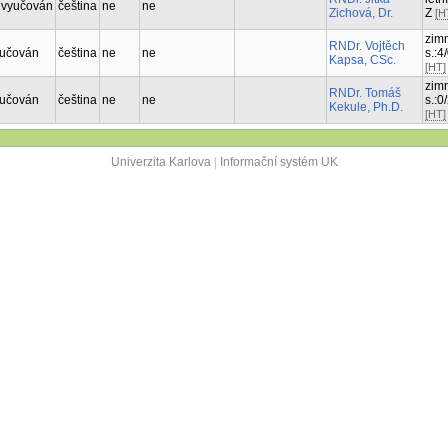
evyučován
čeština
ne
ne
Zichová, Dr.
Z
[H
zim
RNDr. Vojtěch
učován
čeština
ne
ne
s.:4
Kapsa, CSc.
[HT]
zim
RNDr. Tomáš
učován
čeština
ne
ne
s.:0
Kekule, Ph.D.
[HT]
Univerzita Karlova
|
Informační systém UK