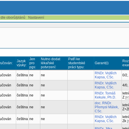
 dle oborů/plánů
Nastavení
Jen
Nutno dodat
Patří ke
Jazyk
Roz
učován:
pro
lékařské
studentské
Garant(i)
výuky:
exa
pgs:
potvrzení:
práci typu:
RNDr. Vojtěch
učován
čeština
ne
ne
0/2,
Kapsa, CSc.
RNDr. Vojtěch
učován
čeština
ne
ne
4/0,
Kapsa, CSc.
RNDr. Tomáš
letní
učován
čeština
ne
ne
Kekule, Ph.D.
Z
[H
doc. RNDr.
letní
učován
čeština
ne
ne
Přemysl Málek,
Z+Z
CSc.
RNDr. Vojtěch
letní
učován
čeština
ne
ne
Kapsa, CSc.
Zk
[
RNDr. Jitka
letní