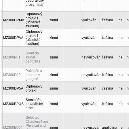
geografický
proseminář
Diplomový
projekt I
MZ300DPMA
zimní
vyučován
čeština
ne
n
(učitelské
studium)
Diplomový
projekt I
MZ300DPAA
zimní
vyučován
čeština
ne
n
(učitelské
studium)
Úvod do
MZ300P01
studia
zimní
nevyučován
čeština
ne
n
geografie
Počítače a
MZ300P02
internet v
zimní
nevyučován
čeština
ne
n
geografii
Diplomový
MZ300DP5A
zimní
vyučován
čeština
ne
n
projekt
Seminář k
MZ300BPUS
bakalářské
zimní
vyučován
čeština
ne
n
práci
Selected
Chapters from
Physical and
MZ300E004
zimní
nevyučován
angličtina
ne
n