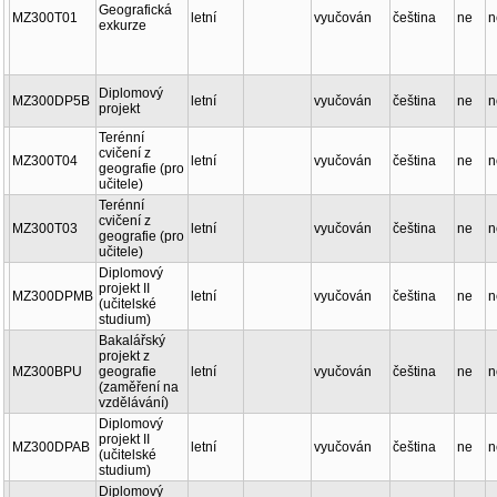
Geografická
MZ300T01
letní
vyučován
čeština
ne
n
exkurze
Diplomový
MZ300DP5B
letní
vyučován
čeština
ne
n
projekt
Terénní
cvičení z
MZ300T04
letní
vyučován
čeština
ne
n
geografie (pro
učitele)
Terénní
cvičení z
MZ300T03
letní
vyučován
čeština
ne
n
geografie (pro
učitele)
Diplomový
projekt II
MZ300DPMB
letní
vyučován
čeština
ne
n
(učitelské
studium)
Bakalářský
projekt z
MZ300BPU
geografie
letní
vyučován
čeština
ne
n
(zaměření na
vzdělávání)
Diplomový
projekt II
MZ300DPAB
letní
vyučován
čeština
ne
n
(učitelské
studium)
Diplomový