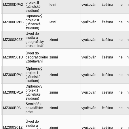
projekt II
MZ300DPA2
letní
vyučován
čeština
ne
n
(učitelské
studium)
Diplomový
projekt II
MZ300DPBB
letní
vyučován
čeština
ne
n
(učitelské
studium)
Úvod do
studia a
MZ300S02Z
zimní
vyučován
čeština
ne
n
geografický
proseminář
Úvod do
MZ300S01U
geografického
zimní
vyučován
čeština
ne
n
vzdělávání
Diplomový
projekt I
MZ300DPA1
zimní
vyučován
čeština
ne
n
(učitelské
studium)
Diplomový
projekt I
MZ300DP1A
zimní
vyučován
čeština
ne
n
(učitelské
studium)
Seminář k
MZ300BPA
bakalářské
zimní
vyučován
čeština
ne
n
práci
Úvod do
studia a
MZ300S01Z
zimní
vyučován
čeština
ne
n