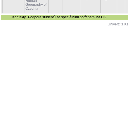
Human
Geography of
Czechia
Kontakty
Podpora studentů se speciálními potřebami na UK
Univerzita K