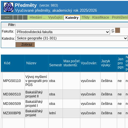
Předměty
(verze: 983)
Vyučované předměty, akademický rok 2025/2026
Hledání ...
Vyučující
Třídy
Klasifikace
Prohlížení
--:--
Katedry
Filtr:
Fakulta:
Katedra:
N
Jen
Max.počet
Jazyk
d
Kód
Název
Vyučován:
pro
Semestr
studentů:
výuky:
l
pgs:
p
Vývoj myšlení
MPGS0110
v geografii pro
oba
vyučován
čeština
ne
n
PGS
Bakalářský
MD360S10
oba
vyučován
čeština
ne
n
projekt II
Bakalářský
MD360S09
oba
vyučován
čeština
ne
n
projekt I
Bakalářský
MZ300BPB
letní
vyučován
čeština
ne
n
projekt