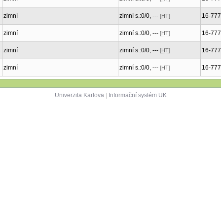
zimní
zimní s.:0/0, ---
16-77
[HT]
zimní
zimní s.:0/0, ---
16-77
[HT]
zimní
zimní s.:0/0, ---
16-77
[HT]
zimní
zimní s.:0/0, ---
16-77
[HT]
Univerzita Karlova
|
Informační systém UK