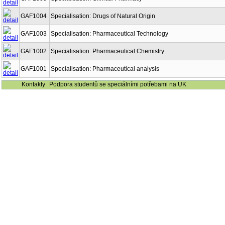
GAF1004
Specialisation: Drugs of Natural Origin
GAF1003
Specialisation: Pharmaceutical Technology
GAF1002
Specialisation: Pharmaceutical Chemistry
GAF1001
Specialisation: Pharmaceutical analysis
Kontakty
Podpora studentů se speciálními potřebami na UK