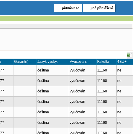
přihlásit se
jiné přihlášení
a
Garant(i)
Jazyk výuky:
Vyučován:
Fakulta
4EU+
777
čeština
vyučován
11160
ne
777
čeština
vyučován
11160
ne
777
čeština
vyučován
11160
ne
777
čeština
vyučován
11160
ne
777
čeština
vyučován
11160
ne
777
čeština
vyučován
11160
ne
777
čeština
vyučován
11160
ne