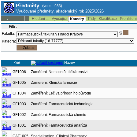
Předměty
(verze: 983)
Vyučované předměty, akademický rok 2025/2026
Hledání ...
Vyučující
Třídy
Klasifikace
Prohlížení
--:--
Katedry
Filtr:
Fakulta:
Katedra:
Název
Kód
GF1006
Zaměření: Nemocniční lékárenství
GF1005
Zaměření: Klinická farmacie
GF1004
Zaměření: Léčiva přírodního původu
GF1003
Zaměření: Farmaceutická technologie
GF1002
Zaměření: Farmaceutická chemie
GF1001
Zaměření: Farmaceutická analýza
GAF1005
Specialisation: Clinical Pharmacy