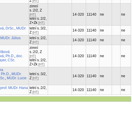
Z
[HT]
zimní
s.:2/2, Z
14-320
11140
ne
ne
[HT]
letní s.:2/2,
Z+Zk
[HT]
olová, DrSc.
,
letní s.:3/2,
14-320
11140
ne
ne
Ph.D.
Z
[HT]
.
+
MUDr. Július
letní s.:2/2,
14-320
11140
ne
ne
Z
[HT]
zimní
ka Mlíková
s.:2/2, Z
rová, Ph.D.
,
doc.
14-320
11140
ne
ne
[HT]
o Mayer, CSc.
letní s.:2/2,
Z+Zk
[HT]
rbora
oň, Ph.D.
,
MUDr.
letní s.:3/2,
14-320
11140
ne
ne
r, CSc.
,
MUDr.
Z
[HT]
.
+
prof. MUDr.
letní s.:2/2,
14-320
11140
ne
ne
Z
[HT]