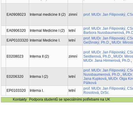
EA0908023
Internal medicine II (2)
zimní
prof. MUDr. Jan Filipovský,
prof. MUDr. Jan Filipovský,
EA0906320
Internal Medicine I (2)
letní
MUDr. Barbora Nussbaumer
prof. MUDr. Jan Filipovský,
EAP0103320
Internal Medicine I.
letní
Gelžinský, Ph.D.
,
MUDr. Mir
prof. MUDr. Jan Filipovský,
E0208023
Interna II (2)
zimní
Seidlerová, Ph.D.
,
MUDr. Mi
MUDr. Jana Hirmerová, Ph.
prof. MUDr. Jan Filipovský,
Nussbaumerová, Ph.D.
,
MUD
E0206320
Interna I (2)
letní
Jana Kupková
,
MUDr. Olga 
Lucie Pálková
prof. MUDr. Jan Filipovský,
EP0103320
Interna I.
letní
Hana Rosolová, DrSc.
Kontakty
Podpora studentů se speciálními potřebami na UK