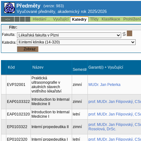
Předměty
(verze: 983)
Vyučované předměty, akademický rok 2025/2026
Hledání ...
Vyučující
Třídy
Klasifikace
Prohlížení
--:--
Katedry
Filtr:
Fakulta:
Katedra:
Kód
Název
Garant(i) + Vyučující
Semestr
Praktická
ultrasonografie v
EVP32001
zimní
MUDr. Jan Peterka
akutních stavech
vnitřního lékařství
Introduction to Internal
EAP0103322
zimní
prof. MUDr. Jan Filipovský,
Medicine II
Introduction to Internal
EAP0102320
letní
prof. MUDr. Jan Filipovský,
Medicine I
prof. MUDr. Jan Filipovský,
EP0103322
Interní propedeutika II
zimní
Hana Rosolová, DrSc.
EP0102320
Interní propedeutika I
letní
prof. MUDr. Jan Filipovský,