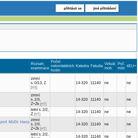
přihlásit se
jiné přihlášení
Počet
Rozsah,
Virtuál.
Poč.
nekontaktních
Katedra
Fakulta
4EU+
examinace
mob.
míst
hodin
zimní
s.:0/13, Z
14-320
11140
ne
ne
[HS]
zimní
.
s.:2/3,
14-320
11140
ne
ne
Z+Zk
[HT]
letní s.:2/2,
.
14-320
11140
ne
ne
Z
[HT]
zimní
.
+
prof. MUDr.
s.:2/3,
14-320
11140
ne
ne
Z+Zk
[HT]
letní s.:2/2,
.
14-320
11140
ne
ne