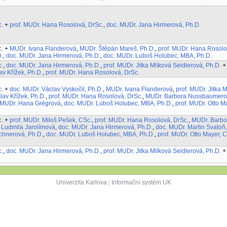
 CSc.
+
prof. MUDr. Hana Rosolová, DrSc.
,
doc. MUDr. Jana Hirmerová, Ph.D.
 CSc.
+
MUDr. Ivana Flanderová
,
MUDr. Štěpán Mareš, Ph.D.
,
prof. MUDr. Hana Ros
ová, Ph.D.
,
doc. MUDr. Jana Hirmerová, Ph.D.
,
doc. MUDr. Luboš Holubec, MBA, 
 CSc.
,
doc. MUDr. Jana Hirmerová, Ph.D.
,
prof. MUDr. Jitka Mlíková Seidlerová, Ph.D
oslav Křížek, Ph.D.
,
prof. MUDr. Hana Rosolová, DrSc.
 CSc.
+
doc. MUDr. Václav Vyskočil, Ph.D.
,
MUDr. Ivana Flanderová
,
prof. MUDr. Jit
roslav Křížek, Ph.D.
,
prof. MUDr. Hana Rosolová, DrSc.
,
MUDr. Barbora Nussbaume
D.
,
MUDr. Hana Grégrová
,
doc. MUDr. Luboš Holubec, MBA, Ph.D.
,
prof. MUDr. Ott
 CSc.
+
prof. MUDr. Miloš Pešek, CSc.
,
prof. MUDr. Hana Rosolová, DrSc.
,
MUDr. Ba
r. Ludmila Jarolímová
,
doc. MUDr. Jana Hirmerová, Ph.D.
,
doc. MUDr. Martin Svat
Kirchnerová, Ph.D.
,
doc. MUDr. Luboš Holubec, MBA, Ph.D.
,
prof. MUDr. Otto Maye
 CSc.
,
doc. MUDr. Jana Hirmerová, Ph.D.
,
prof. MUDr. Jitka Mlíková Seidlerová, Ph.D
Univerzita Karlova
|
Informační systém UK