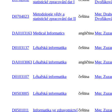
statistické zpracování dat I
Dvořákov
Metodologie vědy a
Mgr. Drah
D0704023
čeština
statistické zpracování dat II
Dvořákov
DA0103163
Medical Informatics
angličtina
Mgr. Zuza
D0103137
Lékařská informatika
čeština
Mgr. Zuza
DA0103063
Lékařská informatika
angličtina
Mgr. Zuza
D0103107
Lékařská informatika
čeština
Mgr. Zuza
D0503005
Lékařská informatika
čeština
Mgr. Zuza
D0501011
Informatika ve zdravotnictví
čeština
Mgr. Zuza