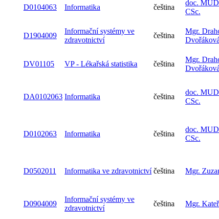
doc. MUDr
D0104063
Informatika
čeština
CSc.
Informační systémy ve
Mgr. Drah
D1904009
čeština
zdravotnictví
Dvořákov
Mgr. Drah
DV01105
VP - Lékařská statistika
čeština
Dvořákov
doc. MUDr
DA0102063
Informatika
čeština
CSc.
doc. MUDr
D0102063
Informatika
čeština
CSc.
D0502011
Informatika ve zdravotnictví
čeština
Mgr. Zuza
Informační systémy ve
D0904009
čeština
Mgr. Kate
zdravotnictví