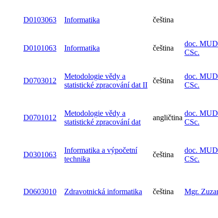
D0103063
Informatika
čeština
doc. MUDr
D0101063
Informatika
čeština
CSc.
Metodologie vědy a
doc. MUDr
D0703012
čeština
statistické zpracování dat II
CSc.
Metodologie vědy a
doc. MUDr
D0701012
angličtina
statistické zpracování dat
CSc.
Informatika a výpočetní
doc. MUDr
D0301063
čeština
technika
CSc.
D0603010
Zdravotnická informatika
čeština
Mgr. Zuza