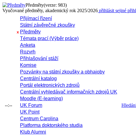
Předměty
(verze: 983)
Vyučované předměty, akademický rok 2025/2026
přihlásit se
jiné přih
Přijímací řízení
Státní závěrečné zkoušky
Předměty
x
Témata prací (Výběr práce)
Anketa
Rozvrh
Přihlašování stáží
Komise
Pozvánky na státní zkoušky a obhajoby
Centrální katalog
Portál elektronických zdrojů
Centrální vyhledávač informačních zdrojů UK
Moodle (E-learning)
--:--
UK Forum
Hledání 
UK Point
Centrum Carolina
Platforma doktorského studia
Klub Alumni