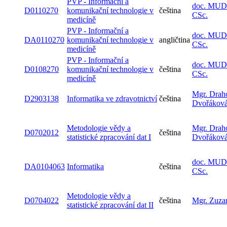
PVP - Informační a
doc. MUDr
D0110270
komunikační technologie v
čeština
CSc.
medicíně
PVP - Informační a
doc. MUDr
DA0110270
komunikační technologie v
angličtina
CSc.
medicíně
PVP - Informační a
doc. MUDr
D0108270
komunikační technologie v
čeština
CSc.
medicíně
Mgr. Drah
D2903138
Informatika ve zdravotnictví
čeština
Dvořákov
Metodologie vědy a
Mgr. Drah
D0702012
čeština
statistické zpracování dat I
Dvořákov
doc. MUDr
DA0104063
Informatika
čeština
CSc.
Metodologie vědy a
D0704022
čeština
Mgr. Zuza
statistické zpracování dat II