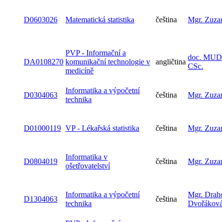
D0603026
Matematická statistika
čeština
Mgr. Zuza
PVP - Informační a
doc. MUDr
DA0108270
komunikační technologie v
angličtina
CSc.
medicíně
Informatika a výpočetní
D0304063
čeština
Mgr. Zuza
technika
D01000119
VP - Lékařská statistika
čeština
Mgr. Zuza
Informatika v
D0804019
čeština
Mgr. Zuza
ošetřovatelství
Informatika a výpočetní
Mgr. Drah
D1304063
čeština
technika
Dvořákov