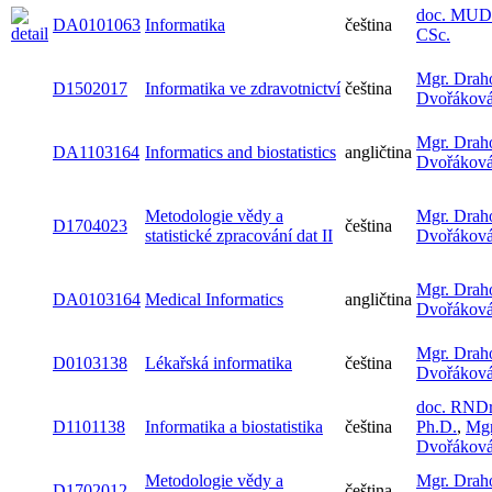
doc. MUDr
DA0101063
Informatika
čeština
CSc.
Mgr. Drah
D1502017
Informatika ve zdravotnictví
čeština
Dvořákov
Mgr. Drah
DA1103164
Informatics and biostatistics
angličtina
Dvořákov
Metodologie vědy a
Mgr. Drah
D1704023
čeština
statistické zpracování dat II
Dvořákov
Mgr. Drah
DA0103164
Medical Informatics
angličtina
Dvořákov
Mgr. Drah
D0103138
Lékařská informatika
čeština
Dvořákov
doc. RNDr.
D1101138
Informatika a biostatistika
čeština
Ph.D.
,
Mgr
Dvořákov
Metodologie vědy a
Mgr. Drah
D1702012
čeština