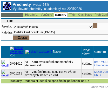
Předměty
(verze: 983)
Vyučované předměty, akademický rok 2025/2026
Hledání ...
Vyučující
Třídy
Klasifikace
Prohlížení
--:--
Katedry
Filtr:
Fakulta:
Katedra:
Jazyk
Název
Garant(i)
výuky:
Kód
VP - Kardiovaskulární onemocnění v
prof. MUDr
DV01019
čeština
dětském věku
Chaloupec
VP - Virtuální realita a 3D tisk ve výuce
MUDr. Jan
DV11271
čeština
vrozených srdečních vad
Ph.D.
Kontakty
Podpora studentů se speciálními potřebami na UK
Univerzita K