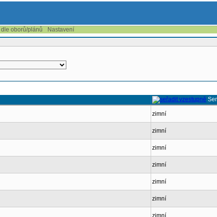
 dle oborů/plánů
Nastavení
Se
zimní
zimní
zimní
zimní
zimní
zimní
zimní