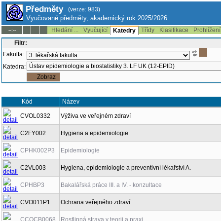
Předměty
(verze: 983)
Vyučované předměty, akademický rok 2025/2026
Hledání ...
Vyučující
Třídy
Klasifikace
Prohlížení
--:--
Katedry
Filtr:
Fakulta:
Katedra:
Kód
Název
CVOL0332
Výživa ve veřejném zdraví
C2FY002
Hygiena a epidemiologie
CPHK002P3
Epidemiologie
C2VL003
Hygiena, epidemiologie a preventivní lékařství A.
CPHBP3
Bakalářská práce III. a IV. - konzultace
CVO011P1
Ochrana veřejného zdraví
CCOCB0068
Rostlinná strava v teorii a praxi