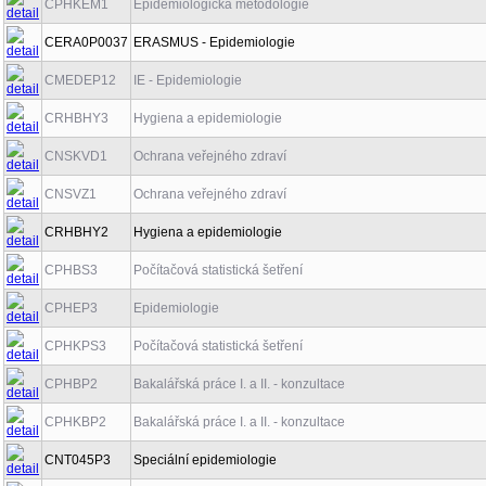
CPHKEM1
Epidemiologická metodologie
CERA0P0037
ERASMUS - Epidemiologie
CMEDEP12
IE - Epidemiologie
CRHBHY3
Hygiena a epidemiologie
CNSKVD1
Ochrana veřejného zdraví
CNSVZ1
Ochrana veřejného zdraví
CRHBHY2
Hygiena a epidemiologie
CPHBS3
Počítačová statistická šetření
CPHEP3
Epidemiologie
CPHKPS3
Počítačová statistická šetření
CPHBP2
Bakalářská práce I. a II. - konzultace
CPHKBP2
Bakalářská práce I. a II. - konzultace
CNT045P3
Speciální epidemiologie