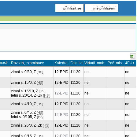
přihlásit se
jiné přihlášení
mestr
Rozsah, examinace
Katedra
Fakulta
Virtuál. mob.
Poč. míst
4EU+
zimní s.:0/30, Z
12-EPID
11120
ne
ne
[HS]
zimní s.:15/0, Z
12-EPID
11120
ne
ne
[HS]
zimní s.:15/10, Z
[HS]
12-EPID
11120
ne
ne
letní s.:20/14, Z+Zk
[HS]
zimní s.:4/10, Z
12-EPID
11120
ne
ne
[HS]
zimní s.:0/45, Z
[HS]
12-EPID
11120
ne
ne
letní s.:0/105, Z
[HS]
zimní s.:26/0, Z+Zk
12-EPID
11120
ne
ne
[HS]
zimní s.:0/15, Z
12-EPID
11120
ne
ne
[HS]