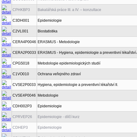
CPHKBP3
Bakalářská práce III. a IV. – konzultace
C3DH001
Epidemiologie
C2VL001
Biostatistika
CERA4P0046
ERASMUS - Metodologie
CERA2P0033
ERASMUS - Hygiena, epidemiologie a preventivní lékařství
CPGS018
Metodologie epidemiologických studií
C1VO010
Ochrana veřejného zdraví
CVSE2P0033
Hygiena, epidemiologie a preventivní lékařství II.
CVSE4P0046
Metodologie
CDH002P3
Epidemiologie
CPRVEP26
Epidemiologie - dílčí kurz
CDHEP3
Epidemiologie