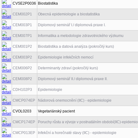
CVSE2P0036
Biostatistika
CEM002P1
Obecná epidemiologie a biostatistika
CEM003P1
Diplomový seminář I./ diplomová praxe I.
CEM007P1
Informatika a metodologie zdravotnického výzkumu
CEM001P2
Biostatistika a datová analýza (pokročilý kurs)
CEM003P2
Epidemiologie infekčních nemocí
CEM006P2
Determinanty zdraví (pokročilý kurs)
CEM008P2
Diplomový seminář II./ diplomová praxe II.
CDH102P3
Epidemiologie
CMCP074EP
Nádorová onemocnění (IIC) - epidemiologie
CVOL0203
Vegetariánský pacient
CMCP174EP
Poruchy růstu a vývoje v postnatálním období(IIC)-epidemio
CMCP013EP
Infekční a horečnaté stavy (IIC) - epidemiologie