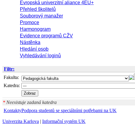
Evropská univerzitní aliance 4EU+
Přehled školitelů
Souborový manažer
Promoce
Harmonogram
Evidence programů CŽV
Nástěnka
Hledání osob
Vyhledávání loginů
Filtr:
Fakulta:
Katedra:
*
Neexistuje zadaná katedra
Kontakty
Podpora studentů se speciálními potřebami na UK
Univerzita Karlova
|
Informační systém UK