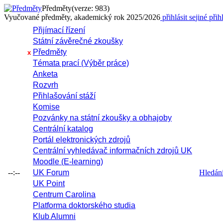
Předměty
(verze: 983)
Vyučované předměty, akademický rok 2025/2026
přihlásit se
jiné přih
Přijímací řízení
Státní závěrečné zkoušky
Předměty
x
Témata prací (Výběr práce)
Anketa
Rozvrh
Přihlašování stáží
Komise
Pozvánky na státní zkoušky a obhajoby
Centrální katalog
Portál elektronických zdrojů
Centrální vyhledávač informačních zdrojů UK
Moodle (E-learning)
--:--
UK Forum
Hledání 
UK Point
Centrum Carolina
Platforma doktorského studia
Klub Alumni