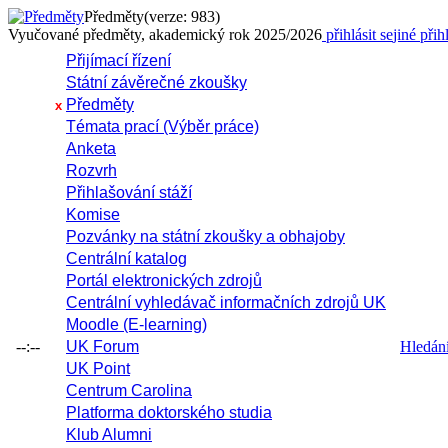
Předměty
(verze: 983)
Vyučované předměty, akademický rok 2025/2026
přihlásit se
jiné přih
Přijímací řízení
Státní závěrečné zkoušky
Předměty
x
Témata prací (Výběr práce)
Anketa
Rozvrh
Přihlašování stáží
Komise
Pozvánky na státní zkoušky a obhajoby
Centrální katalog
Portál elektronických zdrojů
Centrální vyhledávač informačních zdrojů UK
Moodle (E-learning)
--:--
UK Forum
Hledání 
UK Point
Centrum Carolina
Platforma doktorského studia
Klub Alumni