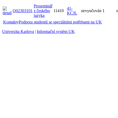
Proseminář
41-
O02303101
z českého
11410
nevyučován
1
z
KCJL
jazyka
Kontakty
Podpora studentů se speciálními potřebami na UK
Univerzita Karlova
|
Informační systém UK