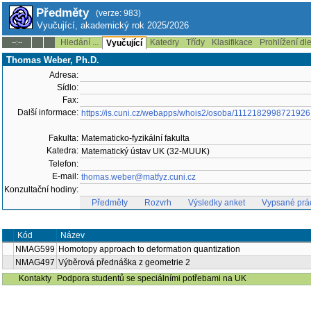
Předměty
(verze: 983)
Vyučující, akademický rok 2025/2026
Hledání ...
Katedry
Třídy
Klasifikace
Prohlížení dl
--:--
Vyučující
Thomas Weber, Ph.D.
Adresa:
Sídlo:
Fax:
Další informace:
https://is.cuni.cz/webapps/whois2/osoba/1112182998721926
Fakulta:
Matematicko-fyzikální fakulta
Katedra:
Matematický ústav UK (32-MUUK)
Telefon:
E-mail:
thomas.weber@matfyz.cuni.cz
Konzultační hodiny:
Předměty
Rozvrh
Výsledky anket
Vypsané prá
Kód
Název
NMAG599
Homotopy approach to deformation quantization
NMAG497
Výběrová přednáška z geometrie 2
Kontakty
Podpora studentů se speciálními potřebami na UK