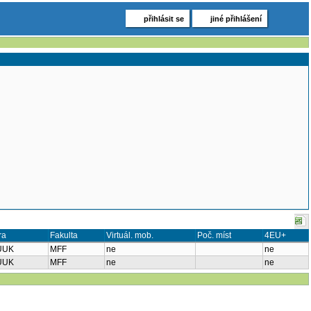
přihlásit se
jiné přihlášení
ra
Fakulta
Virtuál. mob.
Poč. míst
4EU+
UUK
MFF
ne
ne
UUK
MFF
ne
ne