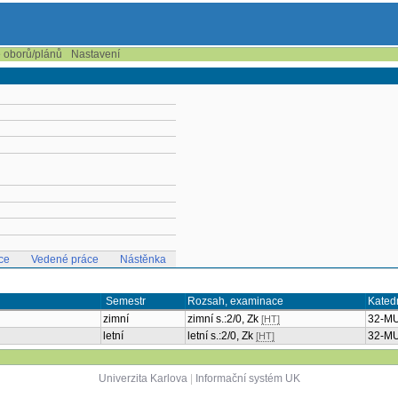
e oborů/plánů
Nastavení
ce
Vedené práce
Nástěnka
Semestr
Rozsah, examinace
Kated
zimní
zimní s.:2/0, Zk
32-M
[HT]
letní
letní s.:2/0, Zk
32-M
[HT]
Univerzita Karlova
|
Informační systém UK