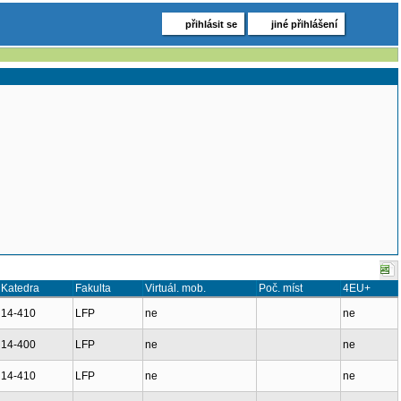
přihlásit se
jiné přihlášení
Katedra
Fakulta
Virtuál. mob.
Poč. míst
4EU+
14-410
LFP
ne
ne
14-400
LFP
ne
ne
14-410
LFP
ne
ne