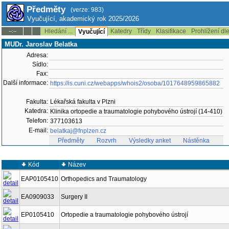
Předměty
(verze: 983)
Vyučující, akademický rok 2025/2026
Hledání ...
Katedry
Třídy
Klasifikace
Prohlížení dl
--:--
Vyučující
MUDr. Jaroslav Belatka
Adresa:
Sídlo:
Fax:
Další informace:
https://is.cuni.cz/webapps/whois2/osoba/1017648959865882
Fakulta:
Lékařská fakulta v Plzni
Katedra:
Klinika ortopedie a traumatologie pohybového ústrojí (14-410)
Telefon:
377103613
E-mail:
belatkaj@fnplzen.cz
Předměty
Rozvrh
Výsledky anket
Nástěnka
Kód
Název
EAP0105410
Orthopedics and Traumatology
EA0909033
Surgery II
EP0105410
Ortopedie a traumatologie pohybového ústrojí