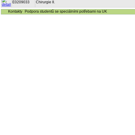
E0209033
Chirurgie II.
Kontakty
Podpora studentů se speciálními potřebami na UK