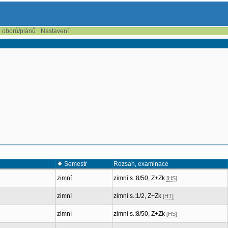
e oborů/plánů
Nastavení
Semestr
Rozsah, examinace
zimní
zimní s.:8/50, Z+Zk
[HS]
zimní
zimní s.:1/2, Z+Zk
[HT]
zimní
zimní s.:8/50, Z+Zk
[HS]