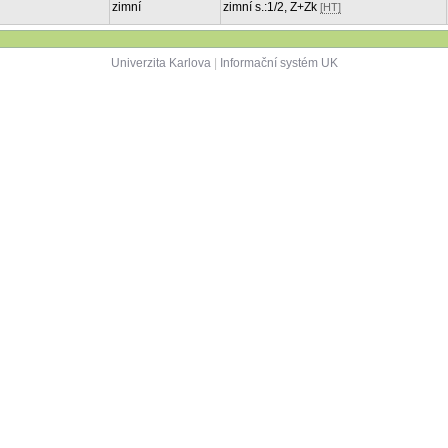
zimní
zimní s.:1/2, Z+Zk
[HT]
Univerzita Karlova
|
Informační systém UK