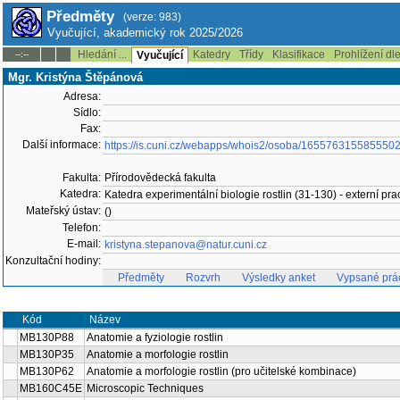
Předměty
(verze: 983)
Vyučující, akademický rok 2025/2026
Hledání ...
Katedry
Třídy
Klasifikace
Prohlížení dl
--:--
Vyučující
Mgr. Kristýna Štěpánová
Adresa:
Sídlo:
Fax:
Další informace:
https://is.cuni.cz/webapps/whois2/osoba/165576315585550
Fakulta:
Přírodovědecká fakulta
Katedra:
Katedra experimentální biologie rostlin (31-130) - externí pra
Mateřský ústav:
()
Telefon:
E-mail:
kristyna.stepanova@natur.cuni.cz
Konzultační hodiny:
Předměty
Rozvrh
Výsledky anket
Vypsané prá
Kód
Název
MB130P88
Anatomie a fyziologie rostlin
MB130P35
Anatomie a morfologie rostlin
MB130P62
Anatomie a morfologie rostlin (pro učitelské kombinace)
MB160C45E
Microscopic Techniques