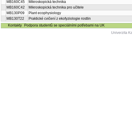
MB160C45
Mikroskopická technika
MB160C42
Mikroskopická technika pro učitele
MB130P09
Plant ecophysiology
MB130T22
Praktické cvičení z ekofyziologie rostlin
Kontakty
Podpora studentů se speciálními potřebami na UK
Univerzita K