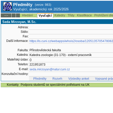
Předměty
(verze: 983)
Vyučující, akademický rok 2025/2026
Hledání ...
Katedry
Třídy
Klasifikace
Prohlížení dl
--:--
Vyučující
Seda Mirzoyan, M.Sc.
Adresa:
Sídlo:
Fax:
Další informace:
https://is.cuni.cz/webapps/whois2/osoba/120513570547808
Fakulta:
Přírodovědecká fakulta
Katedra:
Katedra zoologie (31-170) - externí pracovník
Mateřský ústav:
()
Telefon:
221951873
E-mail:
seda.mirzoyan@natur.cuni.cz
Konzultační hodiny:
Předměty
Rozvrh
Výsledky anket
Vypsané prá
Kontakty
Podpora studentů se speciálními potřebami na UK