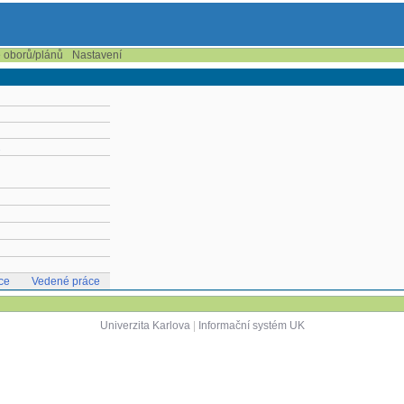
e oborů/plánů
Nastavení
2
ce
Vedené práce
Univerzita Karlova
|
Informační systém UK