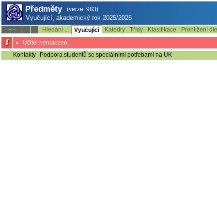
Předměty
(verze: 983)
Vyučující, akademický rok 2025/2026
Hledání ...
Katedry
Třídy
Klasifikace
Prohlížení dl
--:--
Vyučující
Učitel nenalezen.
Kontakty
Podpora studentů se speciálními potřebami na UK