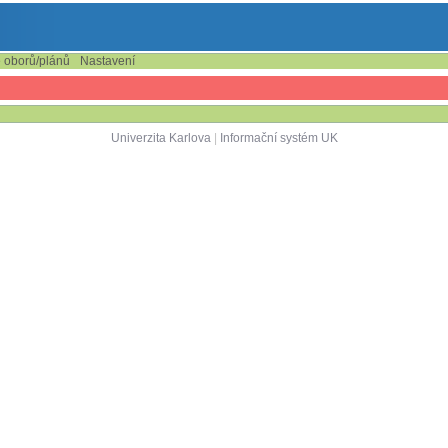
e oborů/plánů
Nastavení
Univerzita Karlova
|
Informační systém UK