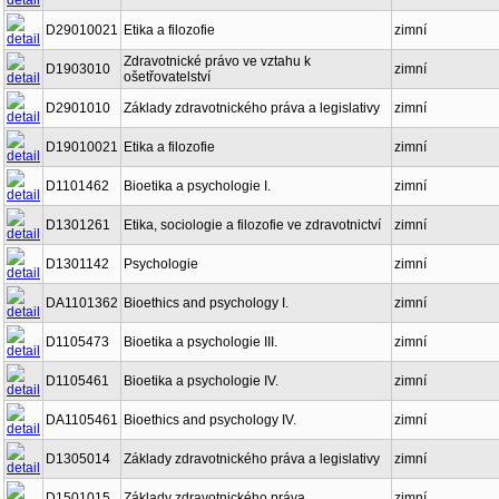
D29010021
Etika a filozofie
zimní
Zdravotnické právo ve vztahu k
D1903010
zimní
ošetřovatelství
D2901010
Základy zdravotnického práva a legislativy
zimní
D19010021
Etika a filozofie
zimní
D1101462
Bioetika a psychologie I.
zimní
D1301261
Etika, sociologie a filozofie ve zdravotnictví
zimní
D1301142
Psychologie
zimní
DA1101362
Bioethics and psychology I.
zimní
D1105473
Bioetika a psychologie III.
zimní
D1105461
Bioetika a psychologie IV.
zimní
DA1105461
Bioethics and psychology IV.
zimní
D1305014
Základy zdravotnického práva a legislativy
zimní
D1501015
Základy zdravotnického práva
zimní