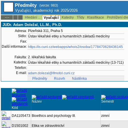
Předměty
(verze: 983)
Vyučující, akademický rok 2025/2026
Hledání ...
Katedry
Třídy
Klasifikace
Prohlížení dl
--:--
Vyučující
JUDr. Adam Doležal, LL.M., Ph.D.
Adresa:
Plzeňská 311, Praha 5
Sídlo:
Ústav lékařské etiky a humanitních základů medicíny
Fax:
Další informace:
https://is.cuni.cz/webapps/whois2/osoba/1778470628436145
Fakulta:
2. lékařská fakulta
Katedra:
Ústav lékařské etiky a humanitních základů medicíny (13-711)
Telefon:
E-mail:
adam.dolezal@lfmotol.cuni.cz
Předměty
Rozvrh
Nástěnka
Název
Semestr
Kód
DA1105473
Bioethics and psychology III.
zimní
D1501002
Etika ve zdravotnictví
zimní