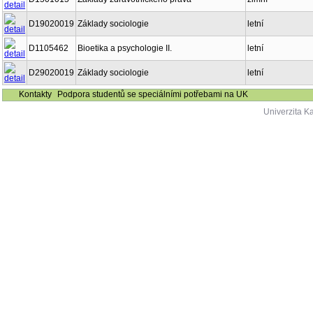
D19020019
Základy sociologie
letní
D1105462
Bioetika a psychologie II.
letní
D29020019
Základy sociologie
letní
Kontakty
Podpora studentů se speciálními potřebami na UK
Univerzita K