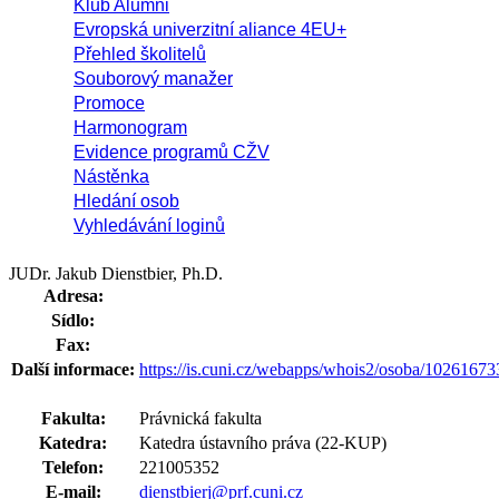
Klub Alumni
Evropská univerzitní aliance 4EU+
Přehled školitelů
Souborový manažer
Promoce
Harmonogram
Evidence programů CŽV
Nástěnka
Hledání osob
Vyhledávání loginů
JUDr. Jakub Dienstbier, Ph.D.
Adresa:
Sídlo:
Fax:
Další informace:
https://is.cuni.cz/webapps/whois2/osoba/1026167
Fakulta:
Právnická fakulta
Katedra:
Katedra ústavního práva (22-KUP)
Telefon:
221005352
E-mail:
dienstbierj@prf.cuni.cz