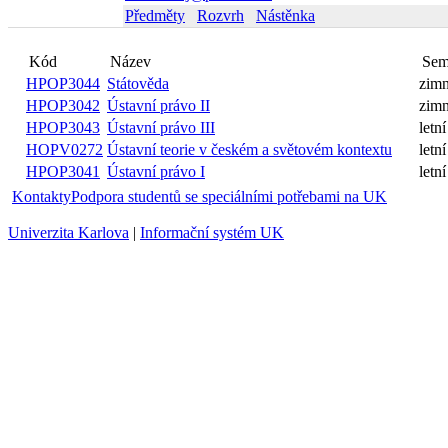
Předměty
Rozvrh
Nástěnka
Název
Kód
HPOP3044
Státověda
zimní
HPOP3042
Ústavní právo II
zimní
HPOP3043
Ústavní právo III
letní
Ústavní teorie v českém a
HOPV0272
letní
světovém kontextu
HPOP3041
Ústavní právo I
letní
Kontakty
Podpora studentů se speciálními potřebami na UK
Univerzita Karlova
|
Informační systém UK