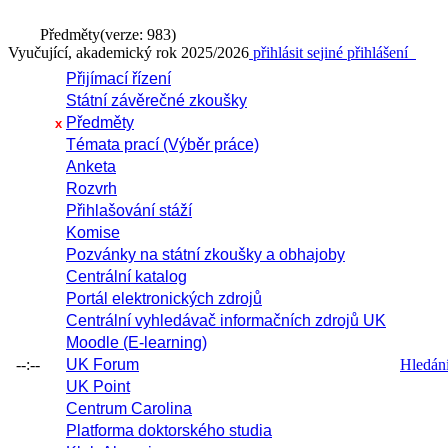
Předměty
(verze: 983)
Vyučující, akademický rok 2025/2026
přihlásit se
jiné přihlášení
Přijímací řízení
Státní závěrečné zkoušky
Předměty
x
Témata prací (Výběr práce)
Anketa
Rozvrh
Přihlašování stáží
Komise
Pozvánky na státní zkoušky a obhajoby
Centrální katalog
Portál elektronických zdrojů
Centrální vyhledávač informačních zdrojů UK
Moodle (E-learning)
--:--
UK Forum
Hledání 
UK Point
Centrum Carolina
Platforma doktorského studia