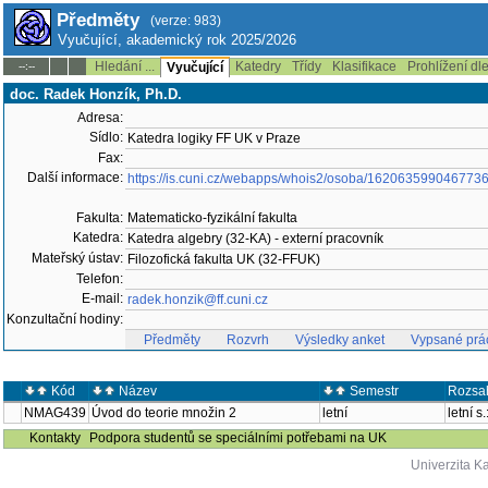
Předměty
(verze: 983)
Vyučující, akademický rok 2025/2026
Hledání ...
Katedry
Třídy
Klasifikace
Prohlížení dl
--:--
Vyučující
doc. Radek Honzík, Ph.D.
Adresa:
Sídlo:
Katedra logiky FF UK v Praze
Fax:
Další informace:
https://is.cuni.cz/webapps/whois2/osoba/162063599046773
Fakulta:
Matematicko-fyzikální fakulta
Katedra:
Katedra algebry (32-KA) - externí pracovník
Mateřský ústav:
Filozofická fakulta UK (32-FFUK)
Telefon:
E-mail:
radek.honzik@ff.cuni.cz
Konzultační hodiny:
Předměty
Rozvrh
Výsledky anket
Vypsané prá
Kód
Název
Semestr
Rozsa
NMAG439
Úvod do teorie množin 2
letní
letní s
Kontakty
Podpora studentů se speciálními potřebami na UK
Univerzita K