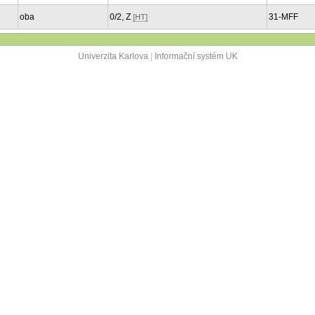
oba
0/2, Z
31-MFF
[HT]
Univerzita Karlova
|
Informační systém UK