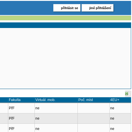
přihlásit se
jiné přihlášení
Fakulta
Virtuál. mob.
Poč. míst
4EU+
PřF
ne
ne
PřF
ne
ne
PřF
ne
ne