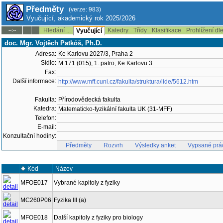
Předměty
(verze: 983)
Vyučující, akademický rok 2025/2026
Hledání ...
Katedry
Třídy
Klasifikace
Prohlížení dl
--:--
Vyučující
doc. Mgr. Vojtěch Patkóš, Ph.D.
Adresa:
Ke Karlovu 2027/3, Praha 2
Sídlo:
M 171 (015), 1. patro, Ke Karlovu 3
Fax:
Další informace:
http://www.mff.cuni.cz/fakulta/struktura/lide/5612.htm
Fakulta:
Přírodovědecká fakulta
Katedra:
Matematicko-fyzikální fakulta UK (31-MFF)
Telefon:
E-mail:
Konzultační hodiny:
Předměty
Rozvrh
Výsledky anket
Vypsané prá
Kód
Název
MFOE017
Vybrané kapitoly z fyziky
MC260P06
Fyzika III (a)
MFOE018
Další kapitoly z fyziky pro biology