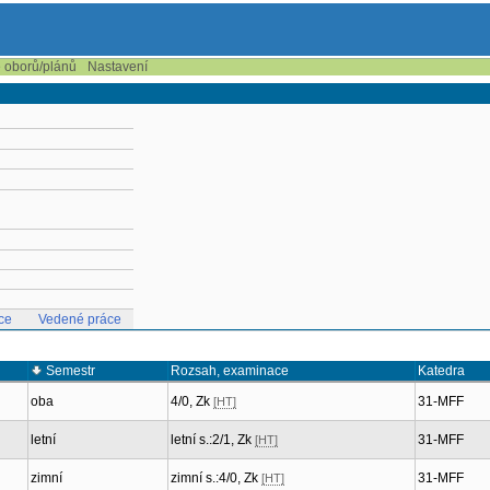
e oborů/plánů
Nastavení
ce
Vedené práce
Semestr
Rozsah, examinace
Katedra
oba
4/0, Zk
31-MFF
[HT]
letní
letní s.:2/1, Zk
31-MFF
[HT]
zimní
zimní s.:4/0, Zk
31-MFF
[HT]