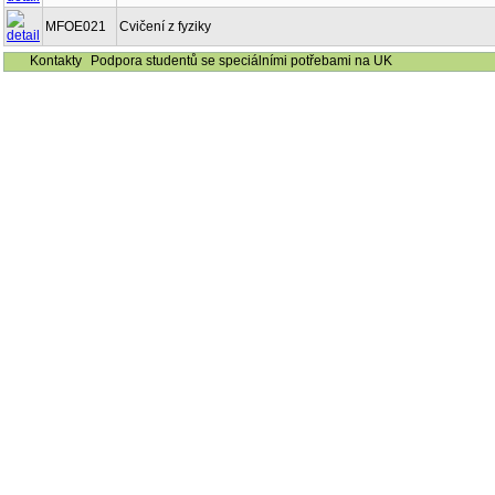
MFOE021
Cvičení z fyziky
Kontakty
Podpora studentů se speciálními potřebami na UK