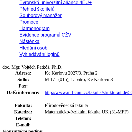
Evropská univerzitní aliance 4EU+
Přehled školitelů
Souborový manažer
Promoce
Harmonogram
Evidence programů CŽV
Nástěnka
Hledání osob
Vyhledávání loginů
doc. Mgr. Vojtěch Patkóš, Ph.D.
Adresa:
Ke Karlovu 2027/3, Praha 2
Sídlo:
M 171 (015), 1. patro, Ke Karlovu 3
Fax:
Další informace:
http://www.mff.cuni.cz/fakulta/struktura/lide/
Fakulta:
Přírodovědecká fakulta
Katedra:
Matematicko-fyzikální fakulta UK (31-MFF)
Telefon:
E-mail:
Konzultační hodiny: