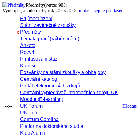
Předměty
(verze: 983)
Vyučující, akademický rok 2025/2026
přihlásit se
jiné přihlášení
Přijímací řízení
Státní závěrečné zkoušky
Předměty
x
Témata prací (Výběr práce)
Anketa
Rozvrh
Přihlašování stáží
Komise
Pozvánky na státní zkoušky a obhajoby
Centrální katalog
Portál elektronických zdrojů
Centrální vyhledávač informačních zdrojů UK
Moodle (E-learning)
--:--
UK Forum
Hledání 
UK Point
Centrum Carolina
Platforma doktorského studia
Klub Alumni