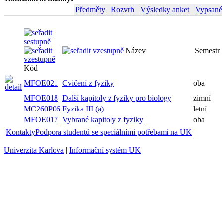
Předměty
Rozvrh
Výsledky anket
Vypsané
Název
Semestr
Kód
MFOE021
Cvičení z fyziky
oba
MFOE018
Další kapitoly z fyziky pro biology
zimní
MC260P06
Fyzika III (a)
letní
MFOE017
Vybrané kapitoly z fyziky
oba
Kontakty
Podpora studentů se speciálními potřebami na UK
Univerzita Karlova
|
Informační systém UK