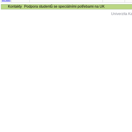
Kontakty
Podpora studentů se speciálními potřebami na UK
Univerzita K