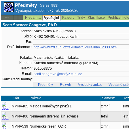
Předměty
(verze: 983)
Vyučující, akademický rok 2025/2026
Hledání ...
Katedry
Třídy
Klasifikace
Prohlížení dl
--:--
Vyučující
Scott Spencer Congreve, Ph.D.
Adresa:
Sokolovská 49/83, Praha 8
Sídlo:
K 462 (5040), 4. patro, Karlín
Fax:
Další informace:
http://www.mff.cuni.cz/fakulta/struktura/lide/12333.htm
Fakulta:
Matematicko-fyzikální fakulta
Katedra:
Katedra numerické matematiky (32-KNM)
Telefon:
951553375
E-mail:
scott.congreve@matfyz.cuni.cz
Konzultační hodiny:
Předměty
Rozvrh
Výsledky anket
Vypsané prá
Kód
Název
Semestr
Ro
NMNV405
Metoda konečných prvků 1
zimní
zi
NMNV406
Nelineární diferenciální rovnice
letní
le
NMNV539
Numerické řešení ODR
zimní
zi