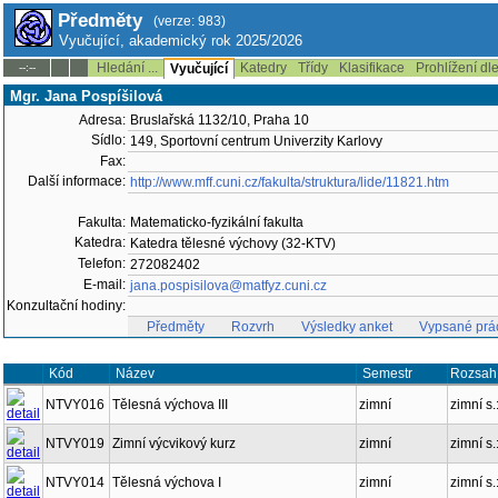
Předměty
(verze: 983)
Vyučující, akademický rok 2025/2026
Hledání ...
Katedry
Třídy
Klasifikace
Prohlížení dl
--:--
Vyučující
Mgr. Jana Pospíšilová
Adresa:
Bruslařská 1132/10, Praha 10
Sídlo:
149, Sportovní centrum Univerzity Karlovy
Fax:
Další informace:
http://www.mff.cuni.cz/fakulta/struktura/lide/11821.htm
Fakulta:
Matematicko-fyzikální fakulta
Katedra:
Katedra tělesné výchovy (32-KTV)
Telefon:
272082402
E-mail:
jana.pospisilova@matfyz.cuni.cz
Konzultační hodiny:
Předměty
Rozvrh
Výsledky anket
Vypsané prá
Kód
Název
Semestr
Rozsah
NTVY016
Tělesná výchova III
zimní
zimní s.
NTVY019
Zimní výcvikový kurz
zimní
zimní s.
NTVY014
Tělesná výchova I
zimní
zimní s.