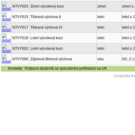
NTVY003
Zimní výcvikový kurz
zimní
zimní s.
NTVY015
Tělesná výchova II
letní
letní s.:
NTVY017
Tělesná výchova IV
letní
letní s.:
NTVY018
Letní výcvikový kurz
letní
letní s.:
NTVY002
Letní výcvikový kurz
letní
letní s.:
NTVY006
Zájmová tělesná výchova
oba
0/2, Z
[
Kontakty
Podpora studentů se speciálními potřebami na UK
Univerzita K