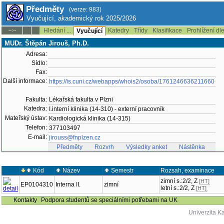
Předměty
(verze: 983)
Vyučující, akademický rok 2025/2026
Hledání ...
Katedry
Třídy
Klasifikace
Prohlížení dl
--:--
Vyučující
MUDr. Štěpán Jirouš, Ph.D.
Adresa:
Sídlo:
Fax:
Další informace:
https://is.cuni.cz/webapps/whois2/osoba/1761246636211660
Fakulta:
Lékařská fakulta v Plzni
Katedra:
I.interní klinika (14-310) - externí pracovník
Mateřský ústav:
Kardiologická klinika (14-315)
Telefon:
377103497
E-mail:
jirouss@fnplzen.cz
Předměty
Rozvrh
Výsledky anket
Nástěnka
Kód
Název
Semestr
Rozsah, examinace
zimní s.:2/2, Z
[HT]
EP0104310
Interna II.
zimní
letní s.:2/2, Z
[HT]
Kontakty
Podpora studentů se speciálními potřebami na UK
Univerzita K