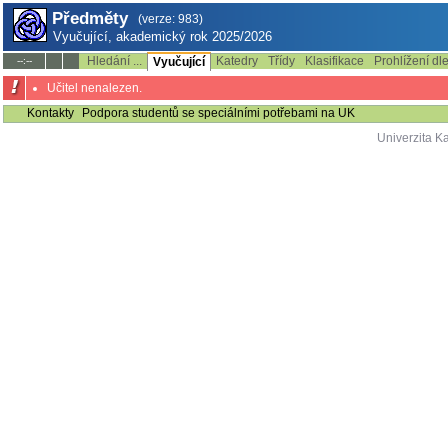
Předměty
(verze: 983)
Vyučující, akademický rok 2025/2026
Hledání ...
Katedry
Třídy
Klasifikace
Prohlížení dl
--:--
Vyučující
Učitel nenalezen.
Kontakty
Podpora studentů se speciálními potřebami na UK
Univerzita K