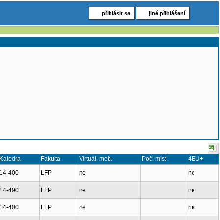
přihlásit se
jiné přihlášení
Katedra
Fakulta
Virtuál. mob.
Poč. míst
4EU+
14-400
LFP
ne
ne
14-490
LFP
ne
ne
14-400
LFP
ne
ne