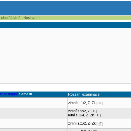
e oborů/plánů
Nastavení
Semestr
Rozsah, examinace
zimní s.:1/2, Z+Zk
[HT]
zimní s.:2/2, Z
[HT]
letní s.:2/4, Z+Zk
[HT]
zimní s.:1/2, Z+Zk
[HT]