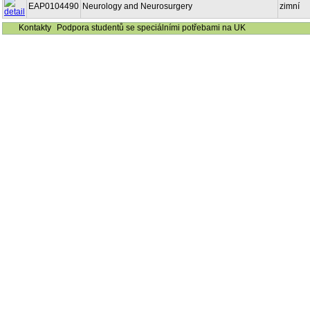
EAP0104490
Neurology and Neurosurgery
zimní
Kontakty
Podpora studentů se speciálními potřebami na UK