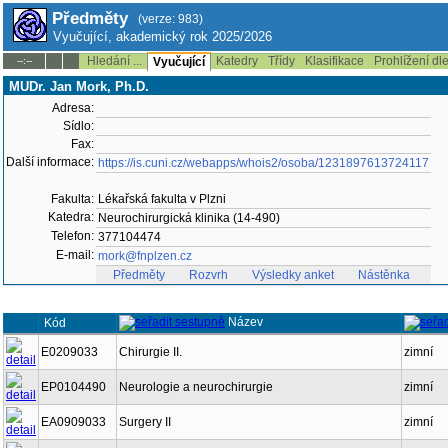
Předměty
(verze: 983)
Vyučující, akademický rok 2025/2026
Hledání ...
Katedry
Třídy
Klasifikace
Prohlížení dl
--:--
Vyučující
MUDr. Jan Mork, Ph.D.
Adresa:
Sídlo:
Fax:
Další informace:
https://is.cuni.cz/webapps/whois2/osoba/1231897613724117
Fakulta:
Lékařská fakulta v Plzni
Katedra:
Neurochirurgická klinika (14-490)
Telefon:
377104474
E-mail:
mork@fnplzen.cz
Předměty
Rozvrh
Výsledky anket
Nástěnka
Název
Kód
E0209033
Chirurgie II.
zimní
EP0104490
Neurologie a neurochirurgie
zimní
EA0909033
Surgery II
zimní