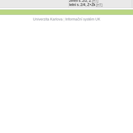
zimní s.:2/2, Z
[HT]
letní s.:2/4, Z+Zk
[HT]
Univerzita Karlova
|
Informační systém UK