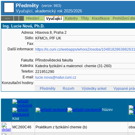
Předměty
(verze: 983)
Vyučující, akademický rok 2025/2026
Hledání ...
Katedry
Třídy
Klasifikace
Prohlížení dl
--:--
Vyučující
Ing. Lucie Nová, Ph.D.
Adresa:
Hlavova 8, Praha 2
Sídlo:
KFMCh, PřF UK
Fax:
Další informace:
https://is.cuni.cz/webapps/whois2/osoba/104818286388263
Fakulta:
Přírodovědecká fakulta
Katedra:
Katedra fyzikální a makromol. chemie (31-260)
Telefon:
221951290
E-mail:
lucie.nova@natur.cuni.cz
Konzultační hodiny:
Předměty
Rozvrh
Výsledky anket
Vypsané prá
Název
Kód
MC260C46
Praktikum z fyzikální chemie (b)
oba