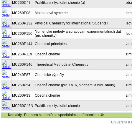
MC260C47
Praktikum z fyzikální chemie (a)
oba
MC260P08
Molekulová symetrie
letn
MC260P132
Physical Chemistry for International Students I
letn
Numerické metody a zpracování experimentálních dat
MC260P150
letn
(pro chemiky)
MC260P144
Chemical principles
zim
MC260P119
Obecná chemie
zim
MC260P146
Theoretical Methods in Chemistry
zim
MC240P87
Chemické výpočty
zim
MC260P54
Obecná chemie (pro KATA, biochem. a biol. obory)
zim
MC260P33
Obecná chemie
zim
MC260C45N
Praktikum z fyzikální chemie
zim
Kontakty
Podpora studentů se speciálními potřebami na UK
Univerzita K