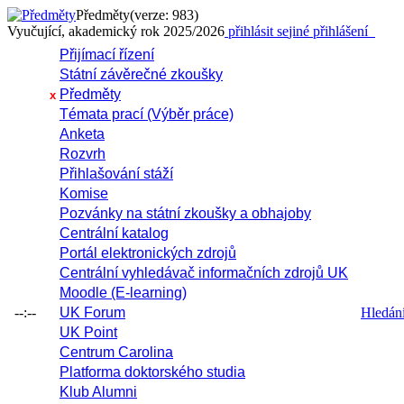
Předměty
(verze: 983)
Vyučující, akademický rok 2025/2026
přihlásit se
jiné přihlášení
Přijímací řízení
Státní závěrečné zkoušky
Předměty
x
Témata prací (Výběr práce)
Anketa
Rozvrh
Přihlašování stáží
Komise
Pozvánky na státní zkoušky a obhajoby
Centrální katalog
Portál elektronických zdrojů
Centrální vyhledávač informačních zdrojů UK
Moodle (E-learning)
--:--
UK Forum
Hledání 
UK Point
Centrum Carolina
Platforma doktorského studia
Klub Alumni