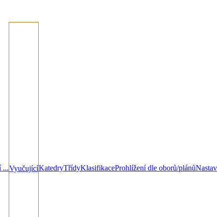
...
Katedry
Třídy
Klasifikace
Prohlížení dle oborů/plánů
Nastav
Vyučující