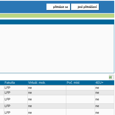
přihlásit se
jiné přihlášení
Fakulta
Virtuál. mob.
Poč. míst
4EU+
LFP
ne
ne
LFP
ne
ne
LFP
ne
ne
LFP
ne
ne
LFP
ne
ne