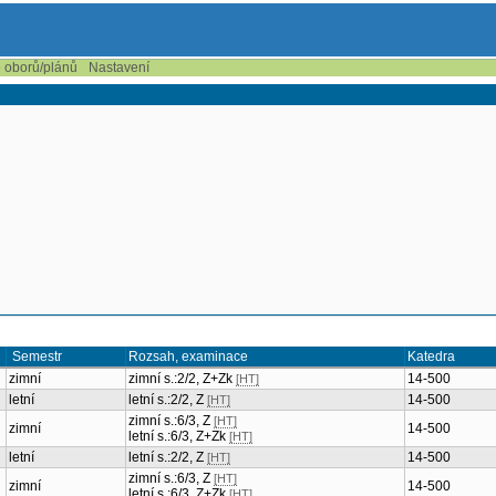
e oborů/plánů
Nastavení
Semestr
Rozsah, examinace
Katedra
zimní
zimní s.:2/2, Z+Zk
14-500
[HT]
letní
letní s.:2/2, Z
14-500
[HT]
zimní s.:6/3, Z
[HT]
zimní
14-500
letní s.:6/3, Z+Zk
[HT]
letní
letní s.:2/2, Z
14-500
[HT]
zimní s.:6/3, Z
[HT]
zimní
14-500
letní s.:6/3, Z+Zk
[HT]