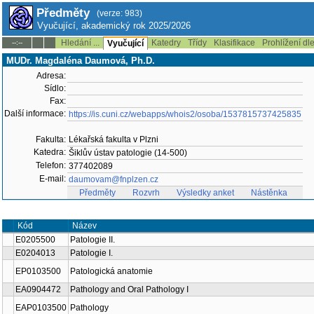
Předměty
(verze: 983)
Vyučující, akademický rok 2025/2026
Hledání ...
Katedry
Třídy
Klasifikace
Prohlížení dl
--:--
Vyučující
MUDr. Magdaléna Daumová, Ph.D.
Adresa:
Sídlo:
Fax:
Další informace:
https://is.cuni.cz/webapps/whois2/osoba/1537815737425835
Fakulta:
Lékařská fakulta v Plzni
Katedra:
Šiklův ústav patologie (14-500)
Telefon:
377402089
E-mail:
daumovam@fnplzen.cz
Předměty
Rozvrh
Výsledky anket
Nástěnka
Kód
Název
E0205500
Patologie II.
E0204013
Patologie I.
EP0103500
Patologická anatomie
EA0904472
Pathology and Oral Pathology I
EAP0103500
Pathology