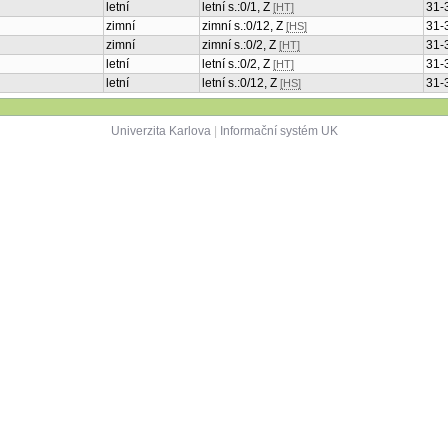
letní
letní s.:0/1, Z
31-
[HT]
zimní
zimní s.:0/12, Z
31-
[HS]
zimní
zimní s.:0/2, Z
31-
[HT]
letní
letní s.:0/2, Z
31-
[HT]
letní
letní s.:0/12, Z
31-
[HS]
Univerzita Karlova
|
Informační systém UK