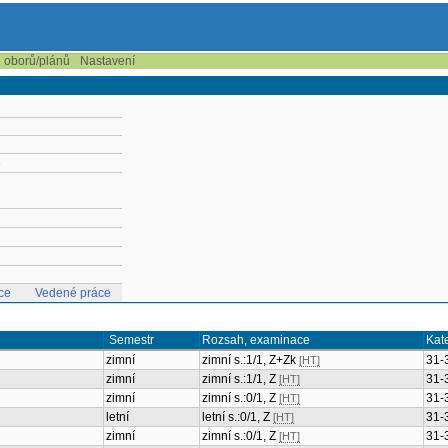
e oborů/plánů
Nastavení
8
ce
Vedené práce
Semestr
Rozsah, examinace
Kat
zimní
zimní s.:1/1, Z+Zk
31-
[HT]
zimní
zimní s.:1/1, Z
31-
[HT]
zimní
zimní s.:0/1, Z
31-
[HT]
letní
letní s.:0/1, Z
31-
[HT]
zimní
zimní s.:0/1, Z
31-
[HT]