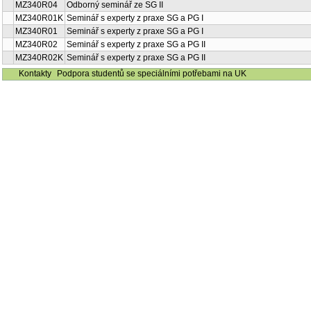
MZ340R04
Odborný seminář ze SG II
MZ340R01K
Seminář s experty z praxe SG a PG I
MZ340R01
Seminář s experty z praxe SG a PG I
MZ340R02
Seminář s experty z praxe SG a PG II
MZ340R02K
Seminář s experty z praxe SG a PG II
Kontakty
Podpora studentů se speciálními potřebami na UK