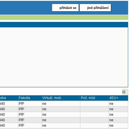
přihlásit se
jiné přihlášení
edra
Fakulta
Virtuál. mob.
Poč. míst
4EU+
340
PřF
ne
ne
340
PřF
ne
ne
340
PřF
ne
ne
340
PřF
ne
ne
340
PřF
ne
ne