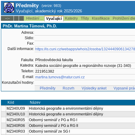
Předměty
(verze: 983)
Vyučující, akademický rok 2025/2026
Hledání ...
Katedry
Třídy
Klasifikace
Prohlížení dl
--:--
Vyučující
PhDr. Martina Tůmová, Ph.D.
Adresa:
Sídlo:
Fax:
Další informace:
https://is.cuni.cz/webapps/whois2/osoba/132444090613427
Fakulta:
Přírodovědecká fakulta
Katedra:
Katedra sociální geografie a regionálního rozvoje (31-340)
Telefon:
221951382
E-mail:
martina.tumova@natur.cuni.cz
Konzultační hodiny:
Předměty
Rozvrh
Výsledky anket
Vypsané prá
Kód
Název
MZ340U09
Historická geografie a environmentální dějiny
MZ340U10
Historická geografie a environmentální dějiny
MZ340R05
Odborný seminář z PG a RG I
MZ340R06
Odborný seminář z PG a RG II
MZ340R03
Odborný seminář ze SG I