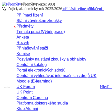
Předměty
(verze: 983)
Vyučující, akademický rok 2025/2026
přihlásit se
jiné přihlášení
Přijímací řízení
Státní závěrečné zkoušky
Předměty
x
Témata prací (Výběr práce)
Anketa
Rozvrh
Přihlašování stáží
Komise
Pozvánky na státní zkoušky a obhajoby
Centrální katalog
Portál elektronických zdrojů
Centrální vyhledávač informačních zdrojů UK
Moodle (E-learning)
--:--
UK Forum
Hledání 
UK Point
Centrum Carolina
Platforma doktorského studia
Klub Alumni