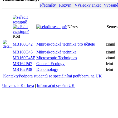
Předměty
Rozvrh
Výsledky anket
Vypsané
Název
Semest
Kód
MB160C42
Mikroskopická technika pro učitele
zimní
MB160C45
Mikroskopická technika
zimní
MB160C45E
Microscopic Techniques
zimní
MB162P47
General Ecology
letní
MB162P38
Diatomology
letní
Kontakty
Podpora studentů se speciálními potřebami na UK
Univerzita Karlova
|
Informační systém UK