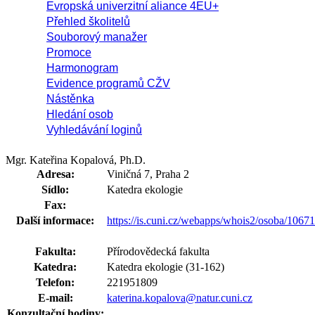
Evropská univerzitní aliance 4EU+
Přehled školitelů
Souborový manažer
Promoce
Harmonogram
Evidence programů CŽV
Nástěnka
Hledání osob
Vyhledávání loginů
Mgr. Kateřina Kopalová, Ph.D.
Adresa:
Viničná 7, Praha 2
Sídlo:
Katedra ekologie
Fax:
Další informace:
https://is.cuni.cz/webapps/whois2/osoba/106
Fakulta:
Přírodovědecká fakulta
Katedra:
Katedra ekologie (31-162)
Telefon:
221951809
E-mail:
katerina.kopalova@natur.cuni.cz
Konzultační hodiny: