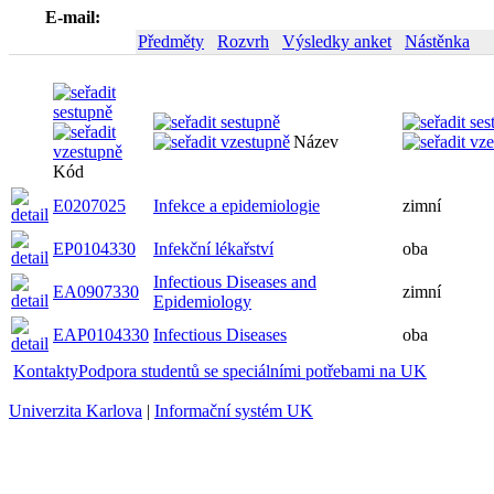
E-mail:
Předměty
Rozvrh
Výsledky anket
Nástěnka
Název
Kód
E0207025
Infekce a epidemiologie
zimní
EP0104330
Infekční lékařství
oba
Infectious Diseases and
EA0907330
zimní
Epidemiology
EAP0104330
Infectious Diseases
oba
Kontakty
Podpora studentů se speciálními potřebami na UK
Univerzita Karlova
|
Informační systém UK