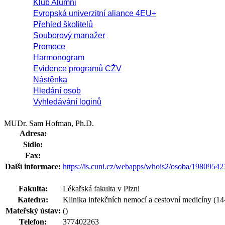
Klub Alumni
Evropská univerzitní aliance 4EU+
Přehled školitelů
Souborový manažer
Promoce
Harmonogram
Evidence programů CŽV
Nástěnka
Hledání osob
Vyhledávání loginů
MUDr. Sam Hofman, Ph.D.
Adresa:
Sídlo:
Fax:
Další informace:
https://is.cuni.cz/webapps/whois2/osoba/1980954
Fakulta:
Lékařská fakulta v Plzni
Katedra:
Klinika infekčních nemocí a cestovní medicíny (14-
Mateřský ústav:
()
Telefon:
377402263