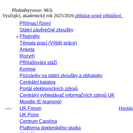
Předměty
(verze: 983)
Vyučující, akademický rok 2025/2026
přihlásit se
jiné přihlášení
Přijímací řízení
Státní závěrečné zkoušky
Předměty
x
Témata prací (Výběr práce)
Anketa
Rozvrh
Přihlašování stáží
Komise
Pozvánky na státní zkoušky a obhajoby
Centrální katalog
Portál elektronických zdrojů
Centrální vyhledávač informačních zdrojů UK
Moodle (E-learning)
--:--
UK Forum
Hledání 
UK Point
Centrum Carolina
Platforma doktorského studia