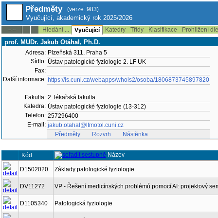
Předměty
(verze: 983)
Vyučující, akademický rok 2025/2026
Hledání ...
Katedry
Třídy
Klasifikace
Prohlížení dl
--:--
Vyučující
prof. MUDr. Jakub Otáhal, Ph.D.
Adresa:
Plzeňská 311, Praha 5
Sídlo:
Ústav patologické fyziologie 2. LF UK
Fax:
Další informace:
https://is.cuni.cz/webapps/whois2/osoba/1806873745897820
Fakulta:
2. lékařská fakulta
Katedra:
Ústav patologické fyziologie (13-312)
Telefon:
257296400
E-mail:
jakub.otahal@lfmotol.cuni.cz
Předměty
Rozvrh
Nástěnka
Název
Kód
D1502020
Základy patologické fyziologie
DV11272
VP - Řešení medicínských problémů pomocí AI: projektový se
D1105340
Patologická fyziologie