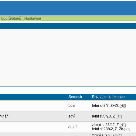
e oborů/plánů
Nastavení
Semestr
Rozsah, examinace
letní
letní s.:7/7, Z+Zk
[HS]
minář
letní
letní s.:0/20, Z
[HT]
zimní s.:28/42, Z
[HT]
zimní
letní s.:28/42, Z+Zk
[HT]
zimní s.:2/3, Z
[HT]