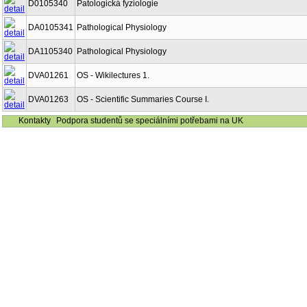
D0105340
Patologická fyziologie
DA0105341
Pathological Physiology
DA1105340
Pathological Physiology
DVA01261
OS - Wikilectures 1.
DVA01263
OS - Scientific Summaries Course I.
Kontakty
Podpora studentů se speciálními potřebami na UK