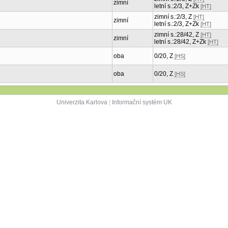
zimní
letní s.:2/3, Z+Zk
[HT]
zimní s.:2/3, Z
[HT]
zimní
letní s.:2/3, Z+Zk
[HT]
zimní s.:28/42, Z
[HT]
zimní
letní s.:28/42, Z+Zk
[HT]
oba
0/20, Z
[HS]
oba
0/20, Z
[HS]
Univerzita Karlova
|
Informační systém UK