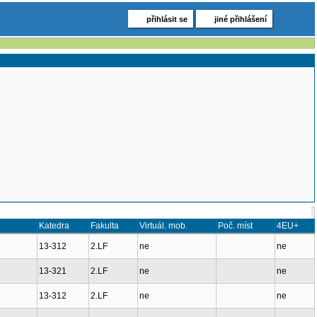
přihlásit se
jiné přihlášení
Katedra
Fakulta
Virtuál. mob.
Poč. míst
4EU+
13-312
2.LF
ne
ne
13-321
2.LF
ne
ne
13-312
2.LF
ne
ne