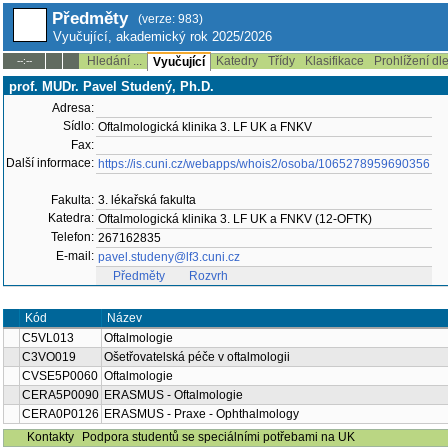
Předměty
(verze: 983)
Vyučující, akademický rok 2025/2026
Hledání ...
Katedry
Třídy
Klasifikace
Prohlížení dl
--:--
Vyučující
prof. MUDr. Pavel Studený, Ph.D.
Adresa:
Sídlo:
Oftalmologická klinika 3. LF UK a FNKV
Fax:
Další informace:
https://is.cuni.cz/webapps/whois2/osoba/1065278959690356
Fakulta:
3. lékařská fakulta
Katedra:
Oftalmologická klinika 3. LF UK a FNKV (12-OFTK)
Telefon:
267162835
E-mail:
pavel.studeny@lf3.cuni.cz
Předměty
Rozvrh
Kód
Název
C5VL013
Oftalmologie
C3VO019
Ošetřovatelská péče v oftalmologii
CVSE5P0060
Oftalmologie