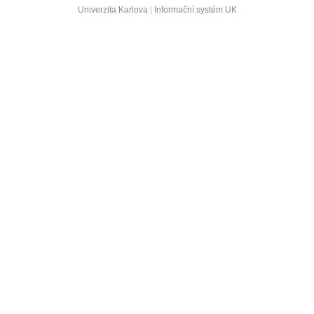
oba
0/52, Z(+Zk)
12-OFTK
[HS]
oba
0/40, Z(+Zk)
12-OFTK
[HT]
Univerzita Karlova
|
Informační systém UK