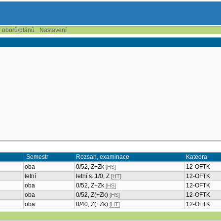
e oborů/plánů
Nastavení
Semestr
Rozsah, examinace
Katedra
oba
0/52, Z+Zk
12-OFTK
[HS]
letní
letní s.:1/0, Z
12-OFTK
[HT]
oba
0/52, Z+Zk
12-OFTK
[HS]