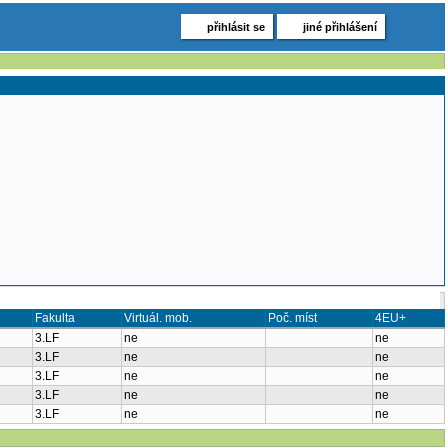
přihlásit se
jiné přihlášení
Fakulta
Virtuál. mob.
Poč. míst
4EU+
3.LF
ne
ne
3.LF
ne
ne
3.LF
ne
ne