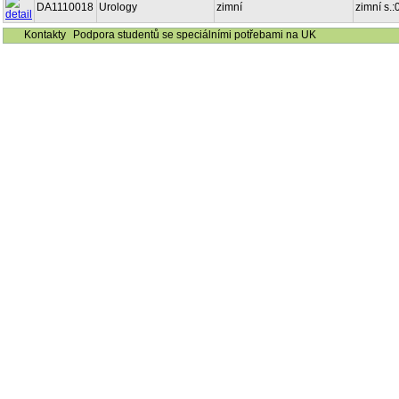
DA1110018
Urology
zimní
zimní s.
Kontakty
Podpora studentů se speciálními potřebami na UK