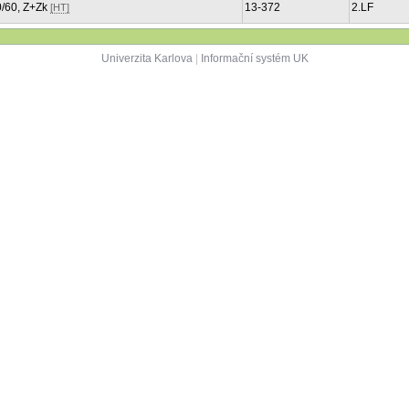
:0/60, Z+Zk
13-372
2.LF
[HT]
Univerzita Karlova
|
Informační systém UK