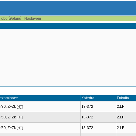
e oborů/plánů
Nastavení
 examinace
Katedra
Fakulta
:0/30, Z+Zk
13-372
2.LF
[HT]
:0/60, Z+Zk
13-372
2.LF
[HT]
:0/30, Z+Zk
13-372
2.LF
[HT]