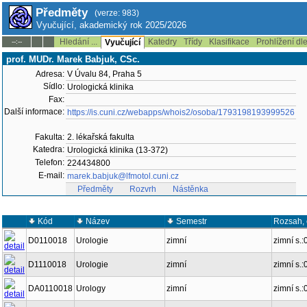
Předměty
(verze: 983)
Vyučující, akademický rok 2025/2026
Hledání ...
Katedry
Třídy
Klasifikace
Prohlížení dl
--:--
Vyučující
prof. MUDr. Marek Babjuk, CSc.
Adresa:
V Úvalu 84, Praha 5
Sídlo:
Urologická klinika
Fax:
Další informace:
https://is.cuni.cz/webapps/whois2/osoba/1793198193999526
Fakulta:
2. lékařská fakulta
Katedra:
Urologická klinika (13-372)
Telefon:
224434800
E-mail:
marek.babjuk@lfmotol.cuni.cz
Předměty
Rozvrh
Nástěnka
Kód
Název
Semestr
Rozsah,
D0110018
Urologie
zimní
zimní s.
D1110018
Urologie
zimní
zimní s.
DA0110018
Urology
zimní
zimní s.