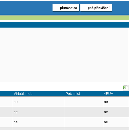
přihlásit se
jiné přihlášení
Virtuál. mob.
Poč. míst
4EU+
ne
ne
ne
ne
ne
ne