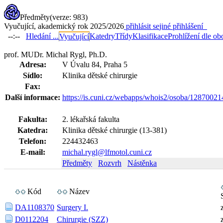
Předměty
(verze: 983)
Vyučující, akademický rok 2025/2026
přihlásit se
jiné přihlášení
--:--
Hledání ...
Katedry
Třídy
Klasifikace
Prohlížení dle ob
Vyučující
prof. MUDr. Michal Rygl, Ph.D.
Adresa:
V Úvalu 84, Praha 5
Sídlo:
Klinika dětské chirurgie
Fax:
Další informace:
https://is.cuni.cz/webapps/whois2/osoba/1287002
Fakulta:
2. lékařská fakulta
Katedra:
Klinika dětské chirurgie (13-381)
Telefon:
224432463
E-mail:
michal.rygl@lfmotol.cuni.cz
Předměty
Rozvrh
Nástěnka
Kód
Název
DA1108370
Surgery I.
D0112204
Chirurgie (SZZ)