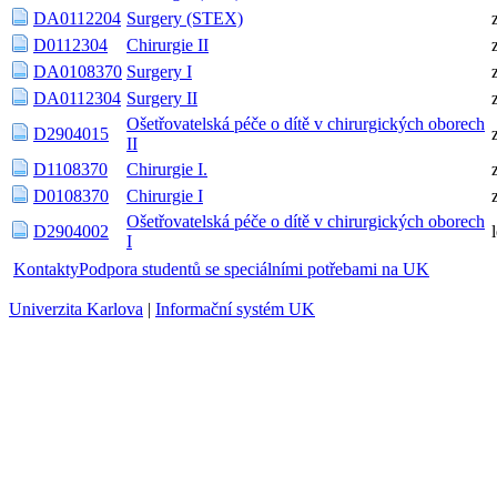
DA0112204
Surgery (STEX)
D0112304
Chirurgie II
DA0108370
Surgery I
DA0112304
Surgery II
Ošetřovatelská péče o dítě v chirurgických oborech
D2904015
II
D1108370
Chirurgie I.
D0108370
Chirurgie I
Ošetřovatelská péče o dítě v chirurgických oborech
D2904002
I
Kontakty
Podpora studentů se speciálními potřebami na UK
Univerzita Karlova
|
Informační systém UK