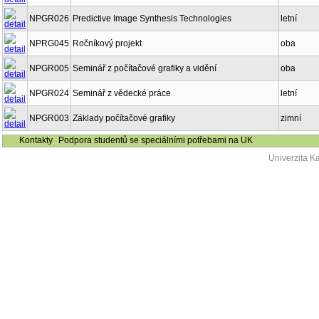
NPGR026
Predictive Image Synthesis Technologies
letní
NPRG045
Ročníkový projekt
oba
NPGR005
Seminář z počítačové grafiky a vidění
oba
NPGR024
Seminář z vědecké práce
letní
NPGR003
Základy počítačové grafiky
zimní
Kontakty
Podpora studentů se speciálními potřebami na UK
Univerzita K