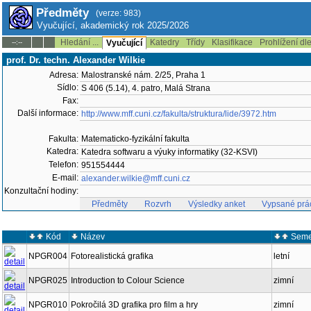
Předměty
(verze: 983)
Vyučující, akademický rok 2025/2026
Hledání ...
Katedry
Třídy
Klasifikace
Prohlížení dl
--:--
Vyučující
prof. Dr. techn. Alexander Wilkie
Adresa:
Malostranské nám. 2/25, Praha 1
Sídlo:
S 406 (5.14), 4. patro, Malá Strana
Fax:
Další informace:
http://www.mff.cuni.cz/fakulta/struktura/lide/3972.htm
Fakulta:
Matematicko-fyzikální fakulta
Katedra:
Katedra softwaru a výuky informatiky (32-KSVI)
Telefon:
951554444
E-mail:
alexander.wilkie@mff.cuni.cz
Konzultační hodiny:
Předměty
Rozvrh
Výsledky anket
Vypsané prá
Kód
Název
Seme
NPGR004
Fotorealistická grafika
letní
NPGR025
Introduction to Colour Science
zimní
NPGR010
Pokročilá 3D grafika pro film a hry
zimní