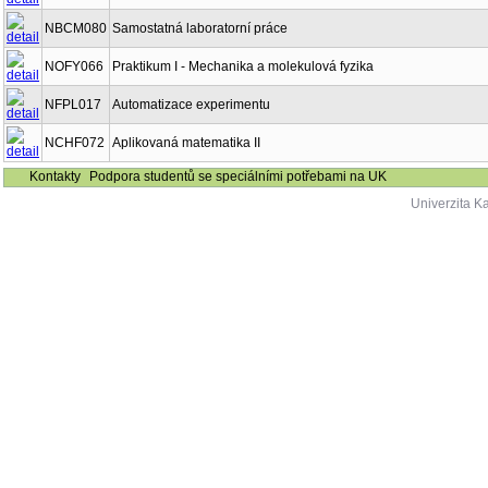
NBCM080
Samostatná laboratorní práce
NOFY066
Praktikum I - Mechanika a molekulová fyzika
NFPL017
Automatizace experimentu
NCHF072
Aplikovaná matematika II
Kontakty
Podpora studentů se speciálními potřebami na UK
Univerzita K