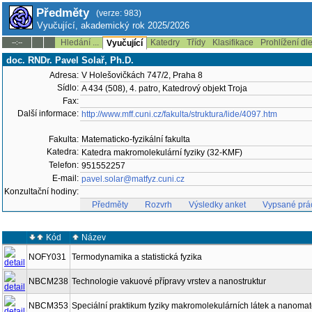
Předměty
(verze: 983)
Vyučující, akademický rok 2025/2026
Hledání ...
Katedry
Třídy
Klasifikace
Prohlížení dl
--:--
Vyučující
doc. RNDr. Pavel Solař, Ph.D.
Adresa:
V Holešovičkách 747/2, Praha 8
Sídlo:
A 434 (508), 4. patro, Katedrový objekt Troja
Fax:
Další informace:
http://www.mff.cuni.cz/fakulta/struktura/lide/4097.htm
Fakulta:
Matematicko-fyzikální fakulta
Katedra:
Katedra makromolekulární fyziky (32-KMF)
Telefon:
951552257
E-mail:
pavel.solar@matfyz.cuni.cz
Konzultační hodiny:
Předměty
Rozvrh
Výsledky anket
Vypsané prá
Kód
Název
NOFY031
Termodynamika a statistická fyzika
NBCM238
Technologie vakuové přípravy vrstev a nanostruktur
NBCM353
Speciální praktikum fyziky makromolekulárních látek a nanomat