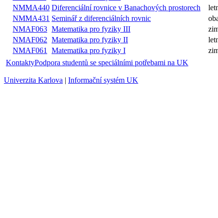
NOFY151
Matematická analýza I
zimní
Diferenciální rovnice v Banachových
NMMA440
letní
prostorech
NMMA431
Seminář z diferenciálních rovnic
oba
NMAF063
Matematika pro fyziky III
zimní
NMAF062
Matematika pro fyziky II
letní
NMAF061
Matematika pro fyziky I
zimní
Kontakty
Podpora studentů se speciálními potřebami na UK
Univerzita Karlova
|
Informační systém UK