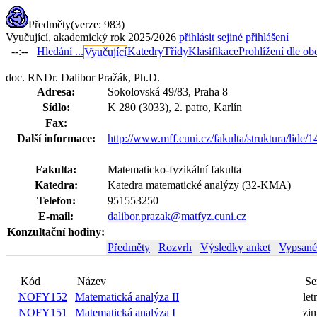
Předměty
(verze: 983)
Vyučující, akademický rok 2025/2026
přihlásit se
jiné přihlášení
--:--
Hledání ...
Katedry
Třídy
Klasifikace
Prohlížení dle ob
Vyučující
doc. RNDr. Dalibor Pražák, Ph.D.
Adresa:
Sokolovská 49/83, Praha 8
Sídlo:
K 280 (3033), 2. patro, Karlín
Fax:
Další informace:
http://www.mff.cuni.cz/fakulta/struktura/lide/
Fakulta:
Matematicko-fyzikální fakulta
Katedra:
Katedra matematické analýzy (32-KMA)
Telefon:
951553250
E-mail:
dalibor.prazak@matfyz.cuni.cz
Konzultační hodiny:
Předměty
Rozvrh
Výsledky anket
Vypsané
Kód
Název
Semest
NOFY152
Matematická analýza II
letní