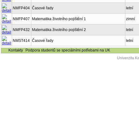
NMFP404
Časové řady
letní
NMFP407
Matematika životního pojištění 1
zimní
NMFP432
Matematika životního pojištění 2
letní
NMST414
Časové řady
letní
Kontakty
Podpora studentů se speciálními potřebami na UK
Univerzita K