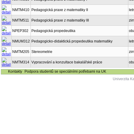
NMTM410
Pedagogická praxe z matematiky II
let
NMTM511
Pedagogická praxe z matematiky III
zi
NPEP302
Pedagogická propedeutika
ob
NMUM312
Pedagogicko-didaktická propedeutika matematiky
let
NMTM205
Stereometrie
zi
NMTM314
Vypracování a konzultace bakalářské práce
ob
Kontakty
Podpora studentů se speciálními potřebami na UK
Univerzita K