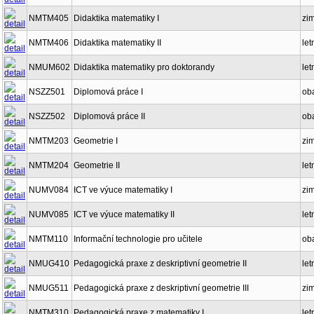
NMTM405
Didaktika matematiky I
zi
NMTM406
Didaktika matematiky II
let
NMUM602
Didaktika matematiky pro doktorandy
let
NSZZ501
Diplomová práce I
ob
NSZZ502
Diplomová práce II
ob
NMTM203
Geometrie I
zi
NMTM204
Geometrie II
let
NUMV084
ICT ve výuce matematiky I
zi
NUMV085
ICT ve výuce matematiky II
let
NMTM110
Informační technologie pro učitele
ob
NMUG410
Pedagogická praxe z deskriptivní geometrie II
let
NMUG511
Pedagogická praxe z deskriptivní geometrie III
zi
NMTM310
Pedagogická praxe z matematiky I
let