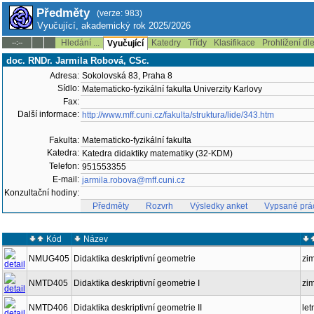
Předměty
(verze: 983)
Vyučující, akademický rok 2025/2026
Hledání ...
Katedry
Třídy
Klasifikace
Prohlížení dl
--:--
Vyučující
doc. RNDr. Jarmila Robová, CSc.
Adresa:
Sokolovská 83, Praha 8
Sídlo:
Matematicko-fyzikální fakulta Univerzity Karlovy
Fax:
Další informace:
http://www.mff.cuni.cz/fakulta/struktura/lide/343.htm
Fakulta:
Matematicko-fyzikální fakulta
Katedra:
Katedra didaktiky matematiky (32-KDM)
Telefon:
951553355
E-mail:
jarmila.robova@mff.cuni.cz
Konzultační hodiny:
Předměty
Rozvrh
Výsledky anket
Vypsané prá
Kód
Název
NMUG405
Didaktika deskriptivní geometrie
zi
NMTD405
Didaktika deskriptivní geometrie I
zi
NMTD406
Didaktika deskriptivní geometrie II
let