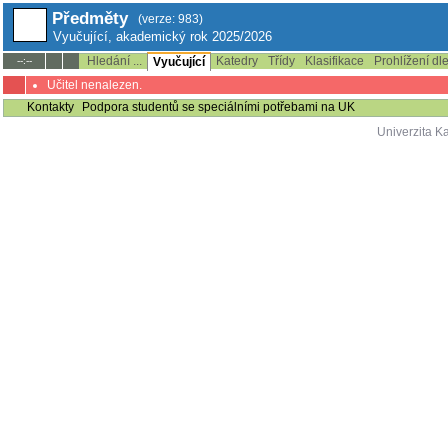
Předměty
(verze: 983)
Vyučující, akademický rok 2025/2026
Hledání ...
Katedry
Třídy
Klasifikace
Prohlížení dl
--:--
Vyučující
Učitel nenalezen.
Kontakty
Podpora studentů se speciálními potřebami na UK
Univerzita K