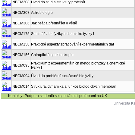
NBCM308
Úvod do studia struktury proteinů
NBCM307
Astrobiologie
NBCM306
Jak psát a přednášet o vědě
NBCM175
Seminář z biofyziky a chemické fyziky I
NBCM158
Praktické aspekty zpracování experimentálních dat
NBCM156
Chiroptická spektroskopie
Praktikum z experimentálních metod biofyziky a chemické
NBCM095
fyziky I
NBCM094
Úvod do problémů současné biofyziky
NBCM014
Struktura, dynamika a funkce biologických membrán
Kontakty
Podpora studentů se speciálními potřebami na UK
Univerzita K