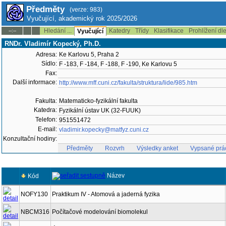
Předměty
(verze: 983)
Vyučující, akademický rok 2025/2026
Hledání ...
Katedry
Třídy
Klasifikace
Prohlížení dl
--:--
Vyučující
RNDr. Vladimír Kopecký, Ph.D.
Adresa:
Ke Karlovu 5, Praha 2
Sídlo:
F -183, F -184, F -188, F -190, Ke Karlovu 5
Fax:
Další informace:
http://www.mff.cuni.cz/fakulta/struktura/lide/985.htm
Fakulta:
Matematicko-fyzikální fakulta
Katedra:
Fyzikální ústav UK (32-FUUK)
Telefon:
951551472
E-mail:
vladimir.kopecky@matfyz.cuni.cz
Konzultační hodiny:
Předměty
Rozvrh
Výsledky anket
Vypsané prá
Název
Kód
NOFY130
Praktikum IV - Atomová a jaderná fyzika
NBCM316
Počítačové modelování biomolekul